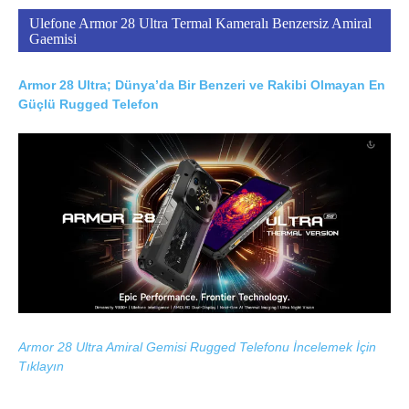
Ulefone Armor 28 Ultra Termal Kameralı Benzersiz Amiral
Gaemisi
Armor 28 Ultra; Dünya’da Bir Benzeri ve Rakibi Olmayan En
Güçlü Rugged Telefon
Armor 28 Ultra Amiral Gemisi Rugged Telefonu İncelemek İçin
Tıklayın