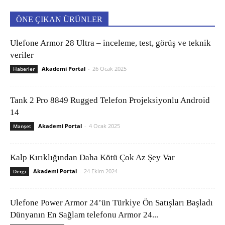
ÖNE ÇIKAN ÜRÜNLER
Ulefone Armor 28 Ultra – inceleme, test, görüş ve teknik
veriler
Akademi Portal
-
26 Ocak 2025
Haberler
Tank 2 Pro 8849 Rugged Telefon Projeksiyonlu Android
14
Akademi Portal
-
4 Ocak 2025
Manşet
Kalp Kırıklığından Daha Kötü Çok Az Şey Var
Akademi Portal
-
24 Ekim 2024
Dergi
Ulefone Power Armor 24’ün Türkiye Ön Satışları Başladı
Dünyanın En Sağlam telefonu Armor 24...