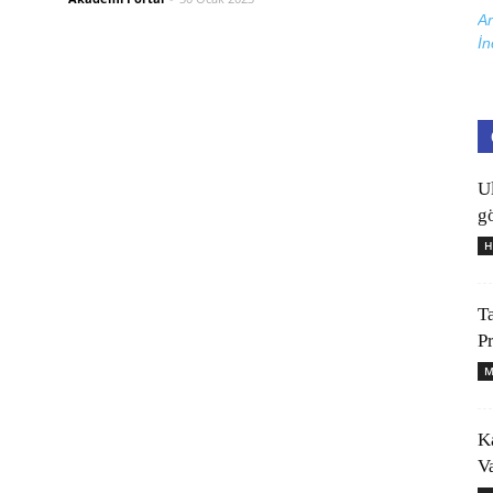
Ar
İn
U
gö
H
T
P
M
K
V