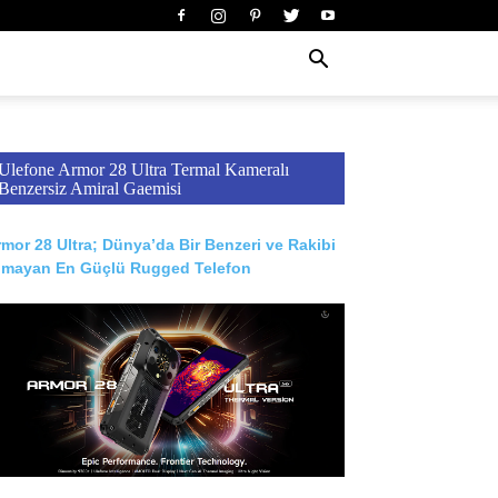
Ulefone Armor 28 Ultra Termal Kameralı
Benzersiz Amiral Gaemisi
mor 28 Ultra; Dünya’da Bir Benzeri ve Rakibi
lmayan En Güçlü Rugged Telefon