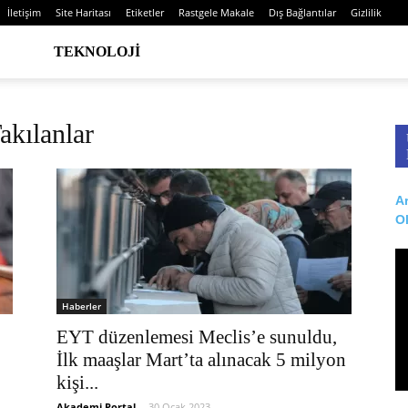
İletişim
Site Haritası
Etiketler
Rastgele Makale
Dış Bağlantılar
Gizlilik
TEKNOLOJI
akılanlar
Ar
O
Haberler
:
EYT düzenlemesi Meclis’e sunuldu,
İlk maaşlar Mart’ta alınacak 5 milyon
kişi...
Akademi Portal
-
30 Ocak 2023