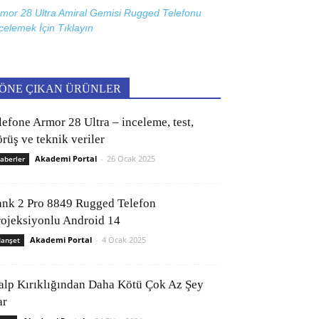
mor 28 Ultra Amiral Gemisi Rugged Telefonu
celemek İçin
Tıklayın
ÖNE ÇIKAN ÜRÜNLER
lefone Armor 28 Ultra – inceleme, test,
rüş ve teknik veriler
Akademi Portal
-
26 Ocak 2025
aberler
ank 2 Pro 8849 Rugged Telefon
rojeksiyonlu Android 14
Akademi Portal
-
4 Ocak 2025
anşet
alp Kırıklığından Daha Kötü Çok Az Şey
ar