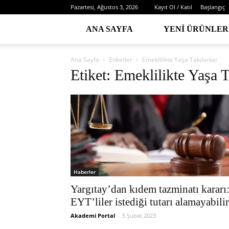
Pazartesi, Ağustos 3, 2026
Kayıt Ol / Katıl
Başlangıç
ANA SAYFA
YENI ÜRÜNLER
Ana Sayfa
Etiketler
Emeklilikte Yaşa Takılanlar
Etiket: Emeklilikte Yaşa T
Haberler
Yargıtay’dan kıdem tazminatı kararı
EYT’liler istediği tutarı alamayabilir
Akademi Portal
-
5 Şubat 2023