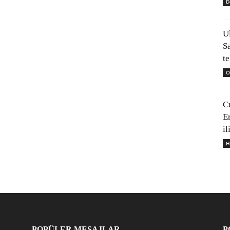
D
U
S
t
Ö
C
E
il
H
POPÜLER MESAJLAR
P