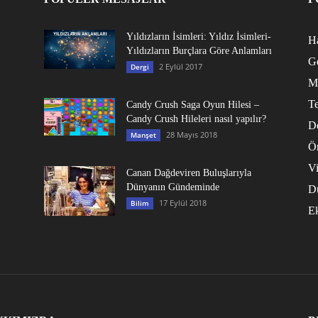
Yıldızların İsimleri: Yıldız İsimleri-
Ha
Yıldızların Burçlara Göre Anlamları
G
2 Eylül 2017
Dergi
M
Te
Candy Crush Saga Oyun Hilesi –
Candy Crush Hileleri nasıl yapılır?
D
28 Mayıs 2018
Manşet
Ö
V
Canan Dağdeviren Buluşlarıyla
Dünyanın Gündeminde
D
17 Eylül 2018
Bilim
E