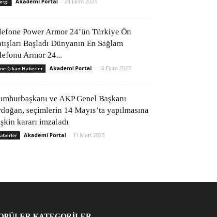
Akademi Portal
-
24 Ekim 2024
ergi
lefone Power Armor 24’ün Türkiye Ön
atışları Başladı Dünyanın En Sağlam
elefonu Armor 24...
Akademi Portal
-
16 Ekim 2023
ne Çıkan Haberler
umhurbaşkanı ve AKP Genel Başkanı
rdoğan, seçimlerin 14 Mayıs’ta yapılmasına
işkin kararı imzaladı
Akademi Portal
-
11 Mart 2023
aberler
OPÜLER KATEGORİLER