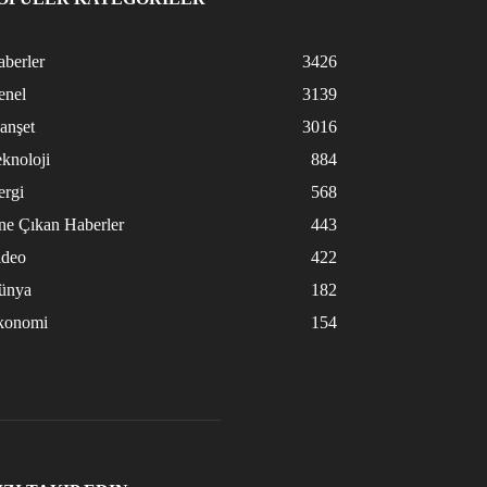
berler
3426
enel
3139
anşet
3016
knoloji
884
ergi
568
ne Çıkan Haberler
443
ideo
422
ünya
182
konomi
154