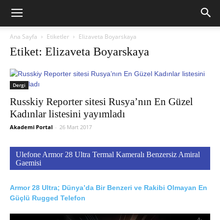
Ana Sayfa
Etiketler
Elizaveta Boyarskaya
Etiket: Elizaveta Boyarskaya
Dergi
Russkiy Reporter sitesi Rusya’nın En Güzel
Kadınlar listesini yayımladı
Akademi Portal
-
26 Mart 2017
Ulefone Armor 28 Ultra Termal Kameralı Benzersiz Amiral
Gaemisi
Armor 28 Ultra; Dünya’da Bir Benzeri ve Rakibi Olmayan En
Güçlü Rugged Telefon