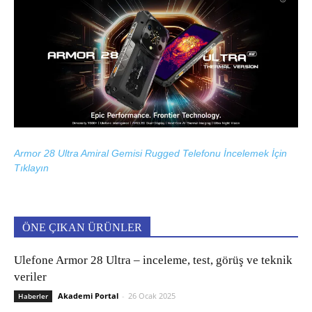
Armor 28 Ultra Amiral Gemisi Rugged Telefonu İncelemek İçin
Tıklayın
ÖNE ÇIKAN ÜRÜNLER
Ulefone Armor 28 Ultra – inceleme, test, görüş ve teknik
veriler
Akademi Portal
-
26 Ocak 2025
Haberler