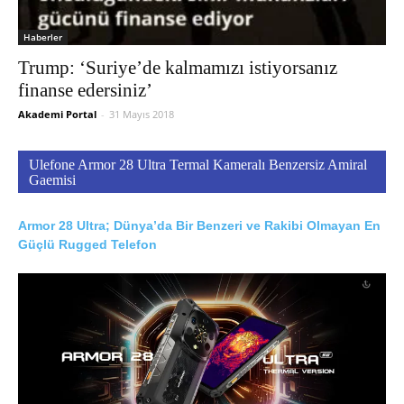
Haberler
Trump: ‘Suriye’de kalmamızı istiyorsanız
finanse edersiniz’
Akademi Portal
-
31 Mayıs 2018
Ulefone Armor 28 Ultra Termal Kameralı Benzersiz Amiral
Gaemisi
Armor 28 Ultra; Dünya’da Bir Benzeri ve Rakibi Olmayan En
Güçlü Rugged Telefon