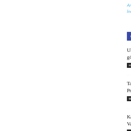
Ar
İn
U
gö
H
T
P
M
K
V