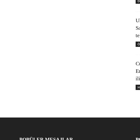
D
U
S
t
Ö
C
E
il
H
POPÜLER MESAJLAR
P