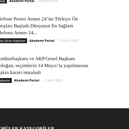
Akademi Portal
-
24 Ekim 2024
ergi
lefone Power Armor 24’ün Türkiye Ön
atışları Başladı Dünyanın En Sağlam
elefonu Armor 24...
Akademi Portal
-
16 Ekim 2023
ne Çıkan Haberler
umhurbaşkanı ve AKP Genel Başkanı
rdoğan, seçimlerin 14 Mayıs’ta yapılmasına
işkin kararı imzaladı
Akademi Portal
-
11 Mart 2023
aberler
OPÜLER KATEGORİLER