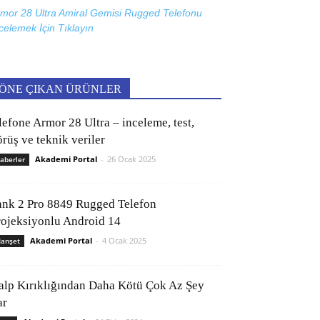
mor 28 Ultra Amiral Gemisi Rugged Telefonu
celemek İçin
Tıklayın
ÖNE ÇIKAN ÜRÜNLER
lefone Armor 28 Ultra – inceleme, test,
rüş ve teknik veriler
Akademi Portal
-
26 Ocak 2025
aberler
ank 2 Pro 8849 Rugged Telefon
rojeksiyonlu Android 14
Akademi Portal
-
4 Ocak 2025
anşet
alp Kırıklığından Daha Kötü Çok Az Şey
ar