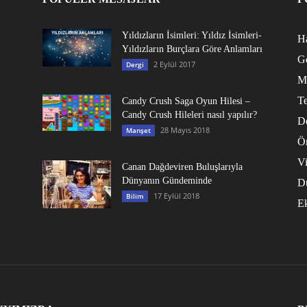
Yıldızların İsimleri: Yıldız İsimleri-
Ha
Yıldızların Burçlara Göre Anlamları
G
2 Eylül 2017
Dergi
M
Te
Candy Crush Saga Oyun Hilesi –
Candy Crush Hileleri nasıl yapılır?
D
28 Mayıs 2018
Manşet
Ö
V
Canan Dağdeviren Buluşlarıyla
Dünyanın Gündeminde
D
17 Eylül 2018
Bilim
E