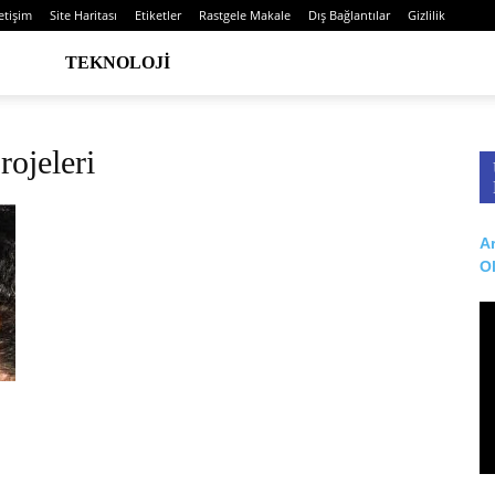
letişim
Site Haritası
Etiketler
Rastgele Makale
Dış Bağlantılar
Gizlilik
TEKNOLOJI
ojeleri
Ar
O