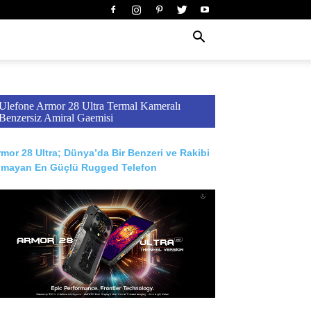
Ulefone Armor 28 Ultra Termal Kameralı
Benzersiz Amiral Gaemisi
mor 28 Ultra; Dünya’da Bir Benzeri ve Rakibi
lmayan En Güçlü Rugged Telefon