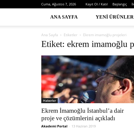
Cuma, Ağustos 7, 2026
Kayıt Ol / Katıl
Başlangıç
İ
ANA SAYFA
YENI ÜRÜNLER
Ana Sayfa
Etiketler
Ekrem imamoğlu projeleri
Etiket: ekrem imamoğlu pr
Haberler
Ekrem İmamoğlu İstanbul’a dair
proje ve çözümlerini açıkladı
Akademi Portal
-
13 Haziran 2019