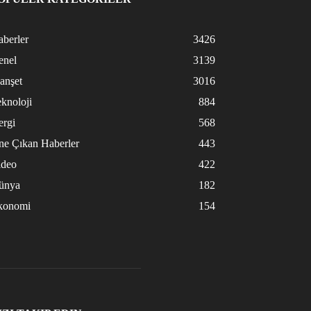
berler
3426
enel
3139
anşet
3016
knoloji
884
ergi
568
ne Çıkan Haberler
443
ideo
422
ünya
182
konomi
154