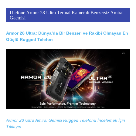
Ulefone Armor 28 Ultra Termal Kameralı Benzersiz Amiral
Gaemisi
Armor 28 Ultra; Dünya’da Bir Benzeri ve Rakibi Olmayan En
Güçlü Rugged Telefon
Armor 28 Ultra Amiral Gemisi Rugged Telefonu İncelemek İçin
Tıklayın