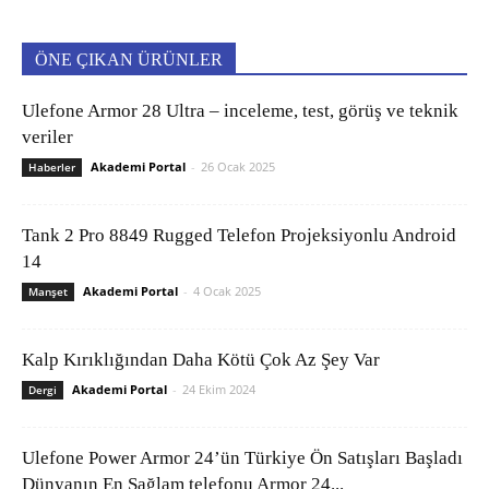
ÖNE ÇIKAN ÜRÜNLER
Ulefone Armor 28 Ultra – inceleme, test, görüş ve teknik
veriler
Akademi Portal
-
26 Ocak 2025
Haberler
Tank 2 Pro 8849 Rugged Telefon Projeksiyonlu Android
14
Akademi Portal
-
4 Ocak 2025
Manşet
Kalp Kırıklığından Daha Kötü Çok Az Şey Var
Akademi Portal
-
24 Ekim 2024
Dergi
Ulefone Power Armor 24’ün Türkiye Ön Satışları Başladı
Dünyanın En Sağlam telefonu Armor 24...