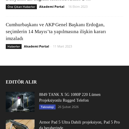
Akademi Portal
-
16 Ekim 2023
Öne Çıkan Haberler
Cumhurbaşkanı ve AKP Genel Başkanı Erdoğan,
seçimlerin 14 Mayıs’ta yapılmasına ilişkin kararı
imzaladı
Akademi Portal
-
11 Mart 2023
Haberler
EDITÖR ALIR
8849 TANK X 5G 1080P 220 Lümen
Projeksiyonlu Rugged Telefon
26 Şubat 2026
Teknoloji
Armor Pad 5 Ultra Dahili projeksiyon, Pad 5 Pro
da beraberinde...