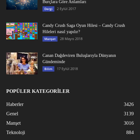
Burçlara Göre Anlamları
2 Eylül 2017
Dergi
Candy Crush Saga Oyun Hilesi – Candy Crush
Hileleri nasıl yapılır?
28 Mayıs 2018
Manşet
Canan Dağdeviren Buluşlarıyla Dünyanın
Gündeminde
17 Eylül 2018
Bilim
POPÜLER KATEGORİLER
Haberler
3426
Genel
3139
Manşet
3016
Teknoloji
884