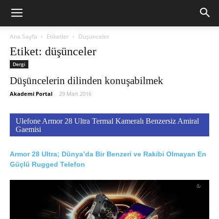
Ana Sayfa
Etiketler
Düşünceler
Etiket: düşünceler
Dergi
Düşüncelerin dilinden konuşabilmek
Akademi Portal
-
29 Mart 2016
Ulefone Armor 28 Ultra Termal Kameralı Benzersiz Amiral
Gaemisi
Armor 28 Ultra; Dünya’da Bir Benzeri ve Rakibi Olmayan En
Güçlü Rugged Telefon