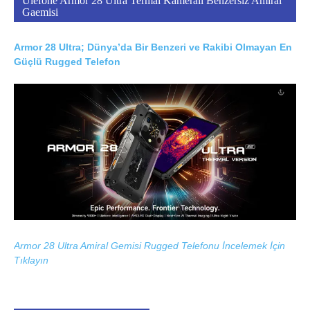
Ulefone Armor 28 Ultra Termal Kameralı Benzersiz Amiral
Gaemisi
Armor 28 Ultra; Dünya’da Bir Benzeri ve Rakibi Olmayan En
Güçlü Rugged Telefon
Armor 28 Ultra Amiral Gemisi Rugged Telefonu İncelemek İçin
Tıklayın