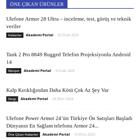
ÖNE ÇIKAN ÜRÜNLER
Ulefone Armor 28 Ultra – inceleme, test, görüş ve teknik
veriler
Akademi Portal
-
26 Ocak 2025
Haberler
Tank 2 Pro 8849 Rugged Telefon Projeksiyonlu Android
14
Akademi Portal
-
4 Ocak 2025
Manşet
Kalp Kırıklığından Daha Kötü Çok Az Şey Var
Akademi Portal
-
24 Ekim 2024
Dergi
Ulefone Power Armor 24’ün Türkiye Ön Satışları Başladı
Dünyanın En Sağlam telefonu Armor 24...
Akademi Portal
-
16 Ekim 2023
Öne Çıkan Haberler