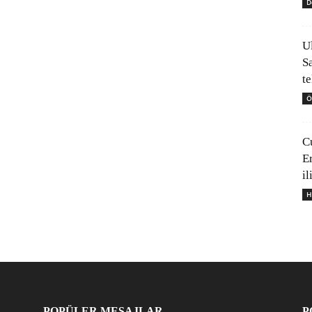
D
U
S
t
Ö
C
E
il
H
POPÜLER MESAJLAR
P