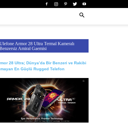
Ulefone Armor 28 Ultra Termal Kameralı
Benzersiz Amiral Gaemisi
mor 28 Ultra; Dünya’da Bir Benzeri ve Rakibi
lmayan En Güçlü Rugged Telefon