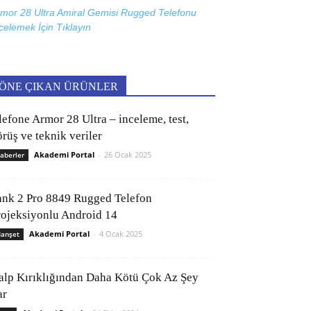
mor 28 Ultra Amiral Gemisi Rugged Telefonu
celemek İçin
Tıklayın
ÖNE ÇIKAN ÜRÜNLER
lefone Armor 28 Ultra – inceleme, test,
rüş ve teknik veriler
Akademi Portal
-
26 Ocak 2025
aberler
ank 2 Pro 8849 Rugged Telefon
rojeksiyonlu Android 14
Akademi Portal
-
4 Ocak 2025
anşet
alp Kırıklığından Daha Kötü Çok Az Şey
ar