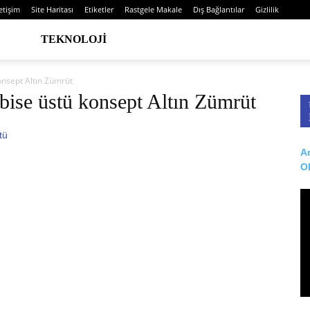
letişim
Site Haritası
Etiketler
Rastgele Makale
Dış Bağlantılar
Gizlilik
TEKNOLOJI
onsept Altın Zümrüt
lbise üstü konsept Altın Zümrüt
Ar
O