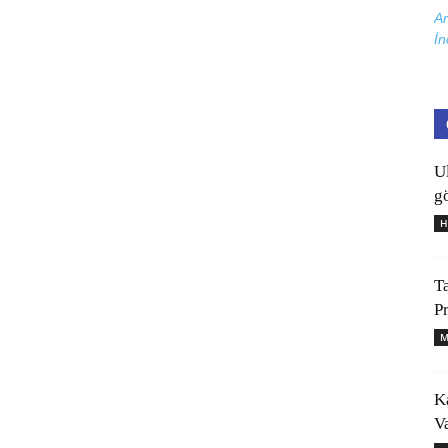
Ar
İn
U
gö
H
T
P
M
K
V