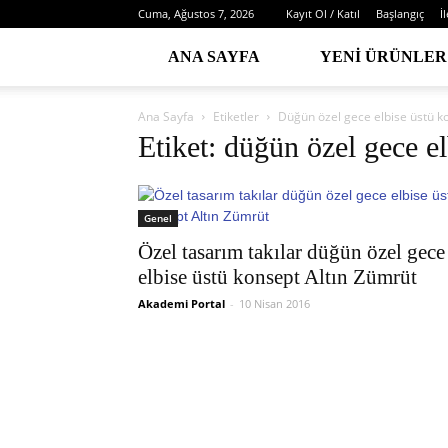
Cuma, Ağustos 7, 2026
Kayıt Ol / Katıl
Başlangıç
İ
ANA SAYFA
YENI ÜRÜNLER
Ana Sayfa
Etiketler
Düğün özel gece elbise üstü k
Etiket: düğün özel gece e
Genel
Özel tasarım takılar düğün özel gece
elbise üstü konsept Altın Zümrüt
Akademi Portal
-
10 Nisan 2016