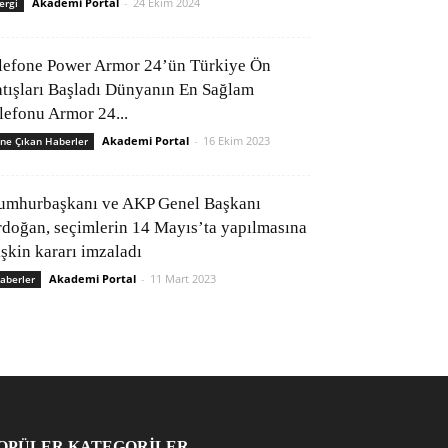
Akademi Portal
-
24 Ekim 2024
ergi
lefone Power Armor 24’ün Türkiye Ön
atışları Başladı Dünyanın En Sağlam
elefonu Armor 24...
Akademi Portal
-
16 Ekim 2023
ne Çıkan Haberler
umhurbaşkanı ve AKP Genel Başkanı
rdoğan, seçimlerin 14 Mayıs’ta yapılmasına
işkin kararı imzaladı
Akademi Portal
-
11 Mart 2023
aberler
OPÜLER KATEGORİLER