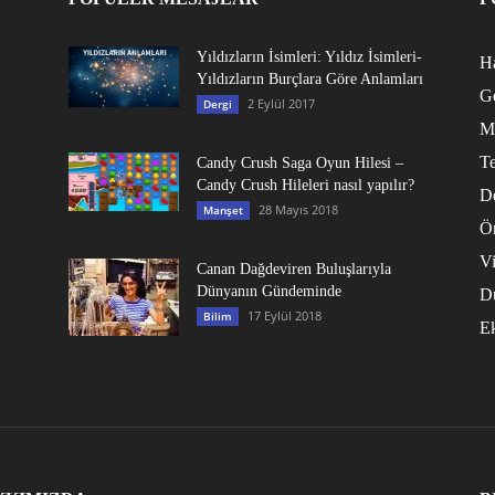
Yıldızların İsimleri: Yıldız İsimleri-
Ha
Yıldızların Burçlara Göre Anlamları
G
2 Eylül 2017
Dergi
M
Te
Candy Crush Saga Oyun Hilesi –
Candy Crush Hileleri nasıl yapılır?
D
28 Mayıs 2018
Manşet
Ö
V
Canan Dağdeviren Buluşlarıyla
Dünyanın Gündeminde
D
17 Eylül 2018
Bilim
E