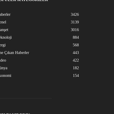
berler
3426
enel
3139
anşet
3016
knoloji
884
ergi
568
ne Çıkan Haberler
443
ideo
422
ünya
182
konomi
154