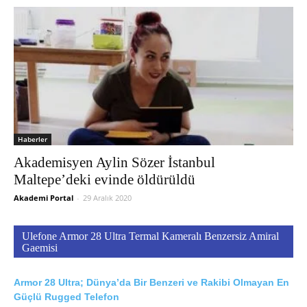
Haberler
Akademisyen Aylin Sözer İstanbul
Maltepe’deki evinde öldürüldü
Akademi Portal
-
29 Aralık 2020
Ulefone Armor 28 Ultra Termal Kameralı Benzersiz Amiral
Gaemisi
Armor 28 Ultra; Dünya’da Bir Benzeri ve Rakibi Olmayan En
Güçlü Rugged Telefon