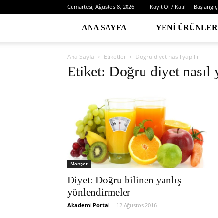
Cumartesi, Ağustos 8, 2026
Kayıt Ol / Katıl
Başlangıç
ANA SAYFA
YENI ÜRÜNLER
Ana Sayfa
Etiketler
Doğru diyet nasıl yapılır
Etiket: Doğru diyet nasıl 
Manşet
Diyet: Doğru bilinen yanlış
yönlendirmeler
Akademi Portal
-
12 Ağustos 2016