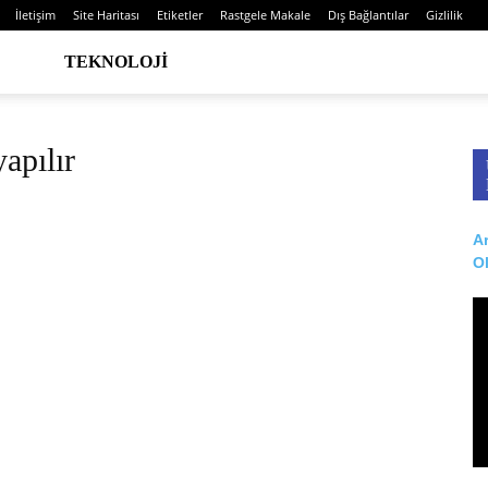
İletişim
Site Haritası
Etiketler
Rastgele Makale
Dış Bağlantılar
Gizlilik
TEKNOLOJI
yapılır
Ar
O