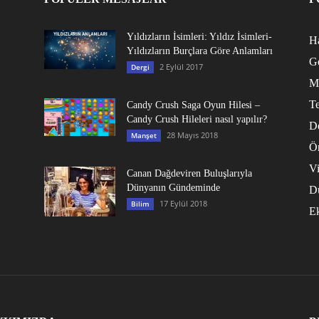
Yıldızların İsimleri: Yıldız İsimleri-
Ha
Yıldızların Burçlara Göre Anlamları
G
2 Eylül 2017
Dergi
M
Te
Candy Crush Saga Oyun Hilesi –
Candy Crush Hileleri nasıl yapılır?
D
28 Mayıs 2018
Manşet
Ö
V
Canan Dağdeviren Buluşlarıyla
Dünyanın Gündeminde
D
17 Eylül 2018
Bilim
E