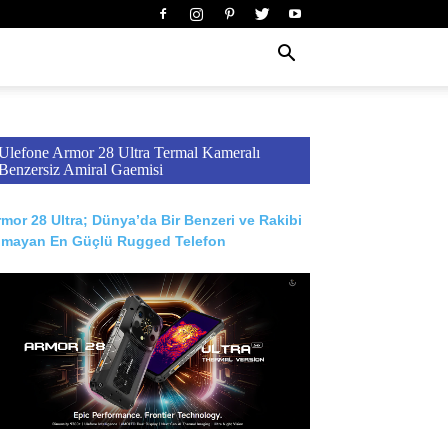
Ulefone Armor 28 Ultra Termal Kameralı
Benzersiz Amiral Gaemisi
mor 28 Ultra; Dünya’da Bir Benzeri ve Rakibi
lmayan En Güçlü Rugged Telefon