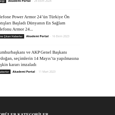
Akademi Portal
-
24 Ekim 2024
ergi
lefone Power Armor 24’ün Türkiye Ön
atışları Başladı Dünyanın En Sağlam
elefonu Armor 24...
Akademi Portal
-
16 Ekim 2023
ne Çıkan Haberler
umhurbaşkanı ve AKP Genel Başkanı
rdoğan, seçimlerin 14 Mayıs’ta yapılmasına
işkin kararı imzaladı
Akademi Portal
-
11 Mart 2023
aberler
OPÜLER KATEGORİLER