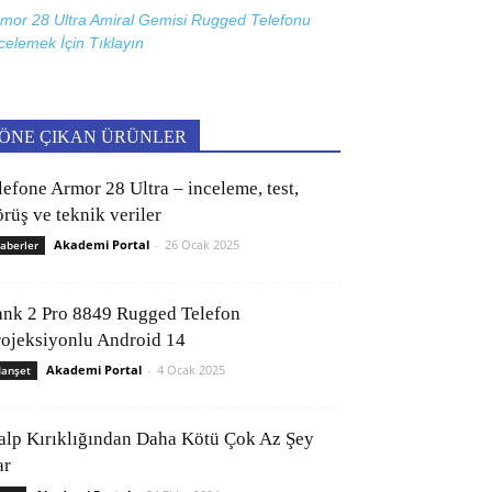
mor 28 Ultra Amiral Gemisi Rugged Telefonu
celemek İçin
Tıklayın
ÖNE ÇIKAN ÜRÜNLER
lefone Armor 28 Ultra – inceleme, test,
rüş ve teknik veriler
Akademi Portal
-
26 Ocak 2025
aberler
ank 2 Pro 8849 Rugged Telefon
rojeksiyonlu Android 14
Akademi Portal
-
4 Ocak 2025
anşet
alp Kırıklığından Daha Kötü Çok Az Şey
ar