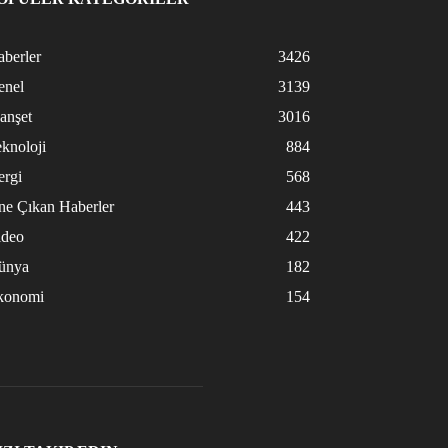
berler
3426
enel
3139
anşet
3016
knoloji
884
ergi
568
ne Çıkan Haberler
443
ideo
422
ünya
182
konomi
154