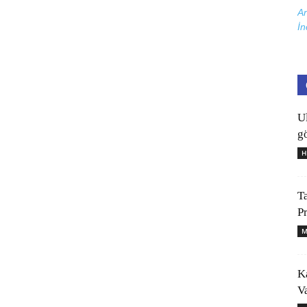
Ar
İn
U
gö
H
T
P
M
K
V