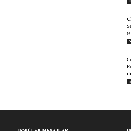
D
U
S
t
Ö
C
E
il
H
POPÜLER MESAJLAR
P