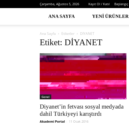
Çarşamba, Ağustos 5, 2026
Kayıt Ol / Katıl
Başlangıç
ANA SAYFA
YENI ÜRÜNLER
Ana Sayfa
Etiketler
DİYANET
Etiket: DİYANET
Genel
Diyanet’in fetvası sosyal medyada
dahil Türkiyeyi karıştırdı
Akademi Portal
-
11 Ocak 2016