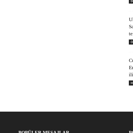
D
U
S
t
Ö
C
E
il
H
POPÜLER MESAJLAR
P