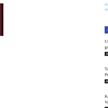
Ar
İn
U
gö
H
T
P
M
K
V