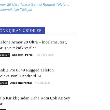
mor 28 Ultra Amiral Gemisi Rugged Telefonu
celemek İçin
Tıklayın
ÖNE ÇIKAN ÜRÜNLER
lefone Armor 28 Ultra – inceleme, test,
rüş ve teknik veriler
Akademi Portal
-
26 Ocak 2025
aberler
ank 2 Pro 8849 Rugged Telefon
rojeksiyonlu Android 14
Akademi Portal
-
4 Ocak 2025
anşet
alp Kırıklığından Daha Kötü Çok Az Şey
ar