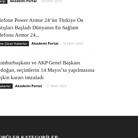
Akademi Portal
-
24 Ekim 2024
ergi
lefone Power Armor 24’ün Türkiye Ön
atışları Başladı Dünyanın En Sağlam
elefonu Armor 24...
Akademi Portal
-
16 Ekim 2023
ne Çıkan Haberler
umhurbaşkanı ve AKP Genel Başkanı
rdoğan, seçimlerin 14 Mayıs’ta yapılmasına
işkin kararı imzaladı
Akademi Portal
-
11 Mart 2023
aberler
OPÜLER KATEGORİLER