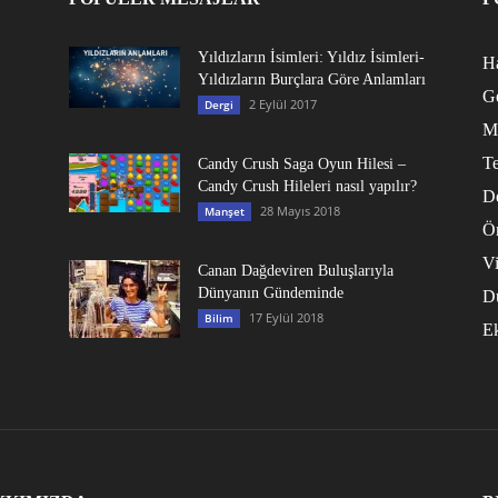
Yıldızların İsimleri: Yıldız İsimleri-
Ha
Yıldızların Burçlara Göre Anlamları
G
2 Eylül 2017
Dergi
M
Te
Candy Crush Saga Oyun Hilesi –
Candy Crush Hileleri nasıl yapılır?
D
28 Mayıs 2018
Manşet
Ö
V
Canan Dağdeviren Buluşlarıyla
Dünyanın Gündeminde
D
17 Eylül 2018
Bilim
E