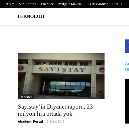
İletişim
Site Haritası
Etiketler
Rastgele Makale
Dış Bağlantılar
Gizlilik
TEKNOLOJI
Ar
O
Haberler
Sayıştay’in Diyanet raporu, 23
milyon lira ortada yok
Akademi Portal
-
3 Ekim 2015