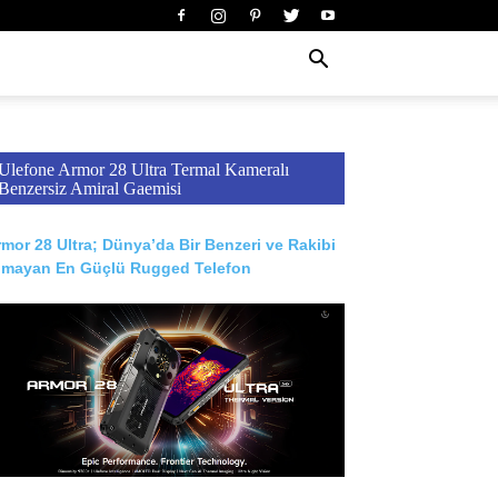
Ulefone Armor 28 Ultra Termal Kameralı
Benzersiz Amiral Gaemisi
mor 28 Ultra; Dünya’da Bir Benzeri ve Rakibi
lmayan En Güçlü Rugged Telefon