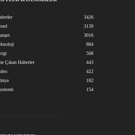
berler
3426
enel
3139
anşet
3016
knoloji
884
ergi
568
ne Çıkan Haberler
443
ideo
422
ünya
182
konomi
154