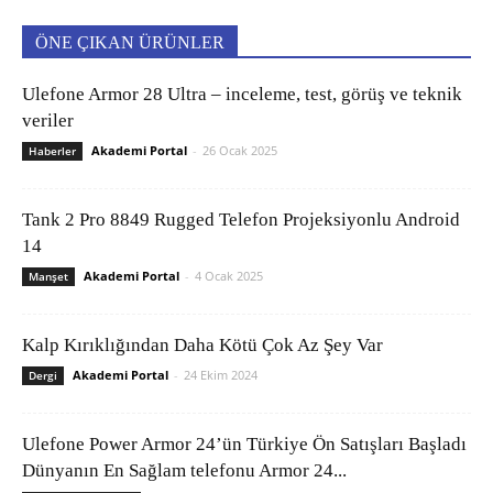
ÖNE ÇIKAN ÜRÜNLER
Ulefone Armor 28 Ultra – inceleme, test, görüş ve teknik
veriler
Akademi Portal
-
26 Ocak 2025
Haberler
Tank 2 Pro 8849 Rugged Telefon Projeksiyonlu Android
14
Akademi Portal
-
4 Ocak 2025
Manşet
Kalp Kırıklığından Daha Kötü Çok Az Şey Var
Akademi Portal
-
24 Ekim 2024
Dergi
Ulefone Power Armor 24’ün Türkiye Ön Satışları Başladı
Dünyanın En Sağlam telefonu Armor 24...