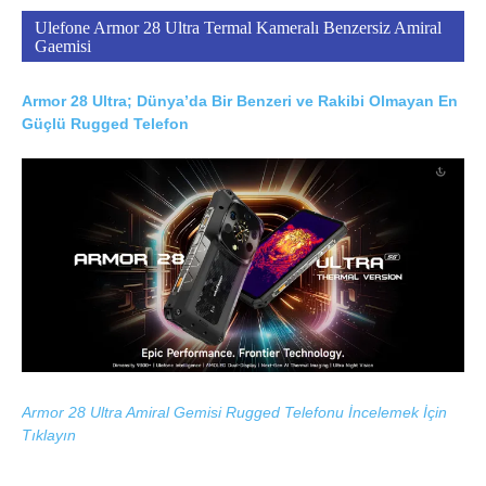
Ulefone Armor 28 Ultra Termal Kameralı Benzersiz Amiral
Gaemisi
Armor 28 Ultra; Dünya’da Bir Benzeri ve Rakibi Olmayan En
Güçlü Rugged Telefon
Armor 28 Ultra Amiral Gemisi Rugged Telefonu İncelemek İçin
Tıklayın