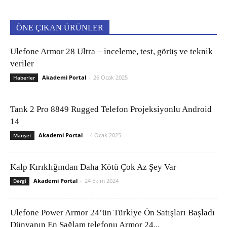
ÖNE ÇIKAN ÜRÜNLER
Ulefone Armor 28 Ultra – inceleme, test, görüş ve teknik
veriler
Akademi Portal
-
26 Ocak 2025
Haberler
Tank 2 Pro 8849 Rugged Telefon Projeksiyonlu Android
14
Akademi Portal
-
4 Ocak 2025
Manşet
Kalp Kırıklığından Daha Kötü Çok Az Şey Var
Akademi Portal
-
24 Ekim 2024
Dergi
Ulefone Power Armor 24’ün Türkiye Ön Satışları Başladı
Dünyanın En Sağlam telefonu Armor 24...