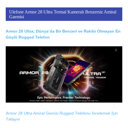
Ulefone Armor 28 Ultra Termal Kameralı Benzersiz Amiral
Gaemisi
Armor 28 Ultra; Dünya’da Bir Benzeri ve Rakibi Olmayan En
Güçlü Rugged Telefon
Armor 28 Ultra Amiral Gemisi Rugged Telefonu İncelemek İçin
Tıklayın