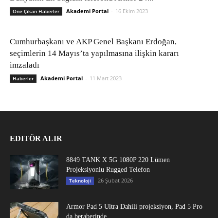
Akademi Portal
-
16 Ekim 2023
Öne Çıkan Haberler
Cumhurbaşkanı ve AKP Genel Başkanı Erdoğan,
seçimlerin 14 Mayıs’ta yapılmasına ilişkin kararı
imzaladı
Akademi Portal
-
11 Mart 2023
Haberler
EDITÖR ALIR
8849 TANK X 5G 1080P 220 Lümen
Projeksiyonlu Rugged Telefon
26 Şubat 2026
Teknoloji
Armor Pad 5 Ultra Dahili projeksiyon, Pad 5 Pro
da beraberinde...