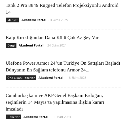
Tank 2 Pro 8849 Rugged Telefon Projeksiyonlu Android
14
Akademi Portal
-
4 Ocak 2025
Manşet
Kalp Kırıklığından Daha Kötü Çok Az Şey Var
Akademi Portal
-
24 Ekim 2024
Dergi
Ulefone Power Armor 24’ün Türkiye Ön Satışları Başladı
Dünyanın En Sağlam telefonu Armor 24...
Akademi Portal
-
16 Ekim 2023
Öne Çıkan Haberler
Cumhurbaşkanı ve AKP Genel Başkanı Erdoğan,
seçimlerin 14 Mayıs’ta yapılmasına ilişkin kararı
imzaladı
Akademi Portal
-
11 Mart 2023
Haberler