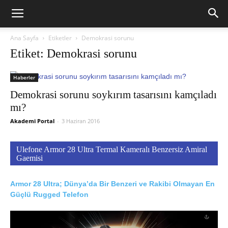
Ana Sayfa
Etiketler
Demokrasi sorunu
Etiket: Demokrasi sorunu
Haberler
Demokrasi sorunu soykırım tasarısını kamçıladı
mı?
Akademi Portal
-
3 Haziran 2016
Ulefone Armor 28 Ultra Termal Kameralı Benzersiz Amiral
Gaemisi
Armor 28 Ultra; Dünya’da Bir Benzeri ve Rakibi Olmayan En
Güçlü Rugged Telefon