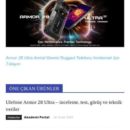
Armor 28 Ultra Amiral Gemisi Rugged Telefonu İncelemek İçin
Tıklayın
ÖNE ÇIKAN ÜRÜNLER
Ulefone Armor 28 Ultra – inceleme, test, görüş ve teknik
veriler
Akademi Portal
-
26 Ocak 2025
Haberler