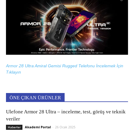
Armor 28 Ultra Amiral Gemisi Rugged Telefonu İncelemek İçin
Tıklayın
ÖNE ÇIKAN ÜRÜNLER
Ulefone Armor 28 Ultra – inceleme, test, görüş ve teknik
veriler
Akademi Portal
-
26 Ocak 2025
Haberler