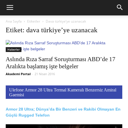
Ana Sayfa
Etiketler
Dava türkiye’ye uzanacak
Etiket: dava türkiye’ye uzanacak
Haberler
Aslında Rıza Sarraf Soruşturması ABD’de 17
Aralıkta başlamış işte belgeler
Akademi Portal
-
21 Nisan 2016
Ulefone Armor 28 Ultra Termal Kameralı Benzersiz Amiral
Gaemisi
Armor 28 Ultra; Dünya’da Bir Benzeri ve Rakibi Olmayan En
Güçlü Rugged Telefon