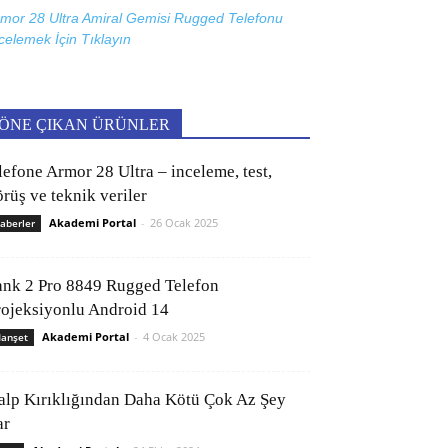
mor 28 Ultra Amiral Gemisi Rugged Telefonu
celemek İçin
Tıklayın
ÖNE ÇIKAN ÜRÜNLER
lefone Armor 28 Ultra – inceleme, test,
rüş ve teknik veriler
Akademi Portal
-
26 Ocak 2025
aberler
ank 2 Pro 8849 Rugged Telefon
rojeksiyonlu Android 14
Akademi Portal
-
4 Ocak 2025
anşet
alp Kırıklığından Daha Kötü Çok Az Şey
ar