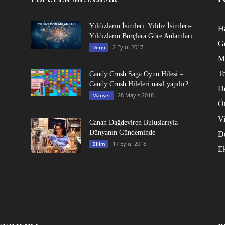
Yıldızların İsimleri: Yıldız İsimleri-
Ha
Yıldızların Burçlara Göre Anlamları
G
2 Eylül 2017
Dergi
M
Te
Candy Crush Saga Oyun Hilesi –
Candy Crush Hileleri nasıl yapılır?
D
28 Mayıs 2018
Manşet
Ö
V
Canan Dağdeviren Buluşlarıyla
Dünyanın Gündeminde
D
17 Eylül 2018
Bilim
E