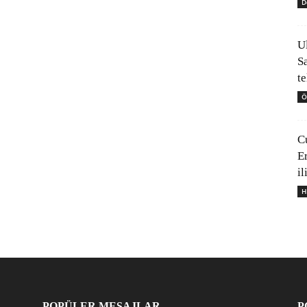
D
U
S
t
Ö
C
E
il
H
POPÜLER MESAJLAR
P