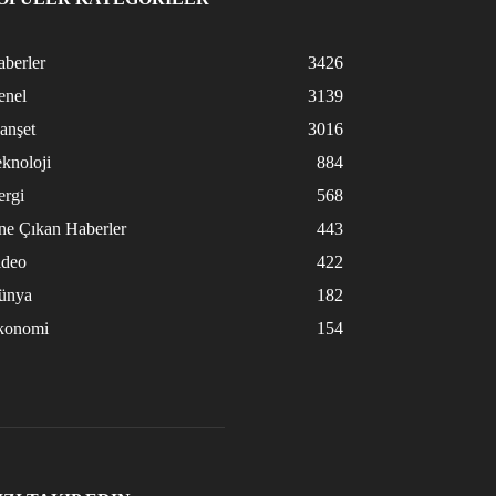
berler
3426
enel
3139
anşet
3016
knoloji
884
ergi
568
ne Çıkan Haberler
443
ideo
422
ünya
182
konomi
154