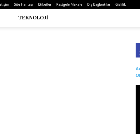
letişim
Site Haritası
Etiketler
Rastgele Makale
Dış Bağlantılar
Gizlilik
TEKNOLOJI
Ar
O