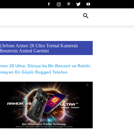
Ulefone Armor 28 Ultra Termal Kameralı
Benzersiz Amiral Gaemisi
mor 28 Ultra; Dünya’da Bir Benzeri ve Rakibi
lmayan En Güçlü Rugged Telefon