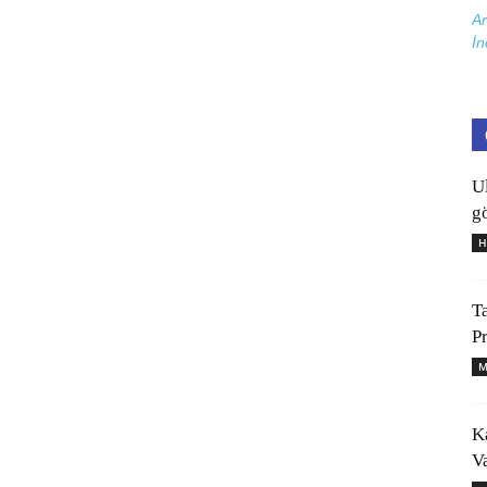
Ar
İn
U
gö
H
T
P
M
K
V