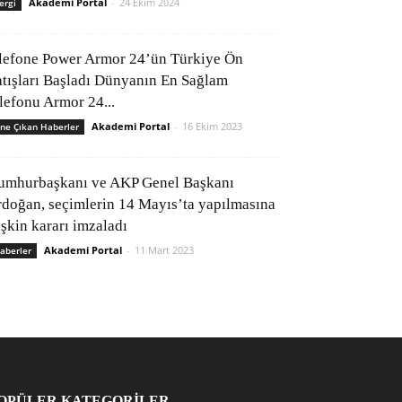
Akademi Portal
-
24 Ekim 2024
ergi
lefone Power Armor 24’ün Türkiye Ön
atışları Başladı Dünyanın En Sağlam
elefonu Armor 24...
Akademi Portal
-
16 Ekim 2023
ne Çıkan Haberler
umhurbaşkanı ve AKP Genel Başkanı
rdoğan, seçimlerin 14 Mayıs’ta yapılmasına
işkin kararı imzaladı
Akademi Portal
-
11 Mart 2023
aberler
OPÜLER KATEGORİLER