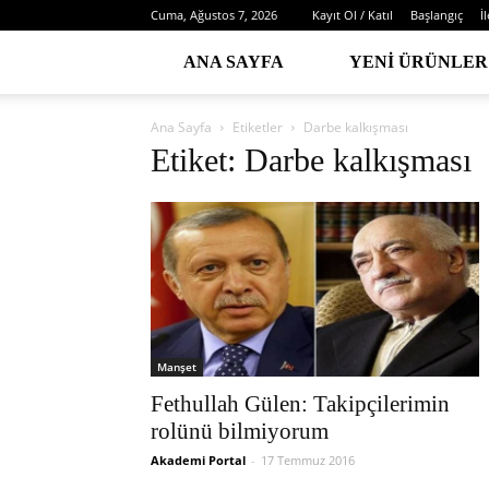
Cuma, Ağustos 7, 2026
Kayıt Ol / Katıl
Başlangıç
İ
ANA SAYFA
YENI ÜRÜNLER
Ana Sayfa
Etiketler
Darbe kalkışması
Etiket: Darbe kalkışması
Manşet
Fethullah Gülen: Takipçilerimin
rolünü bilmiyorum
Akademi Portal
-
17 Temmuz 2016