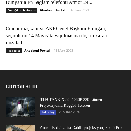
Dünyanın En Sağlam telefonu Armor 24...
Akademi Portal
-
16 Ekim 2023
Öne Çıkan Haberler
Cumhurbaşkanı ve AKP Genel Başkanı Erdoğan,
seçimlerin 14 Mayıs’ta yapılmasına ilişkin kararı
imzaladı
Akademi Portal
-
11 Mart 2023
Haberler
EDITÖR ALIR
8849 TANK X 5G 1080P 220 Lümen
Projeksiyonlu Rugged Telefon
26 Şubat 2026
Teknoloji
Armor Pad 5 Ultra Dahili projeksiyon, Pad 5 Pro