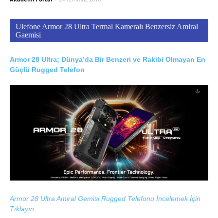
Ulefone Armor 28 Ultra Termal Kameralı Benzersiz Amiral
Gaemisi
Armor 28 Ultra; Dünya’da Bir Benzeri ve Rakibi Olmayan En
Güçlü Rugged Telefon
Armor 28 Ultra Amiral Gemisi Rugged Telefonu İncelemek İçin
Tıklayın