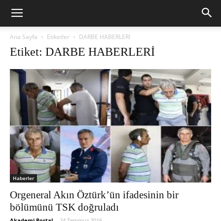
Ana Sayfa
Etiketler
DARBE HABERLERİ
Etiket: DARBE HABERLERİ
Haberler
Orgeneral Akın Öztürk’ün ifadesinin bir
bölümünü TSK doğruladı
Akademi Portal
-
24 Temmuz 2016