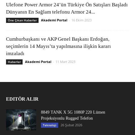
Ulefone Power Armor 24’ün Türkiye Ön Satışları Başladı
Dünyanın En Sağlam telefonu Armor 24...
Akademi Portal
-
16 Ekim 2023
Öne Çıkan Haberler
Cumhurbaşkanı ve AKP Genel Başkanı Erdoğan,
seçimlerin 14 Mayıs’ta yapılmasına ilişkin kararı
imzaladı
Akademi Portal
-
11 Mart 2023
Haberler
EDITÖR ALIR
8849 TANK X 5G 1080P 220 Lümen
Projeksiyonlu Rugged Telefon
26 Şubat 2026
Teknoloji