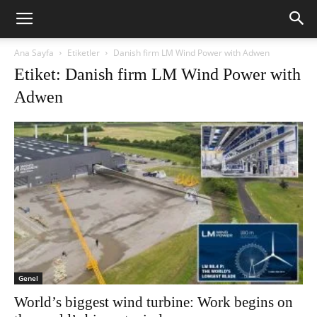
Ana Sayfa
Etiketler
Danish firm LM Wind Power with Adwen
Etiket: Danish firm LM Wind Power with
Adwen
Genel
World’s biggest wind turbine: Work begins on