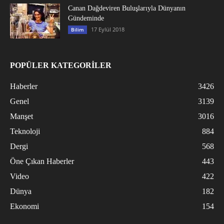
Canan Dağdeviren Buluşlarıyla Dünyanın
Gündeminde
17 Eylül 2018
Bilim
POPÜLER KATEGORİLER
Haberler
3426
Genel
3139
Manşet
3016
Teknoloji
884
Dergi
568
Öne Çıkan Haberler
443
Video
422
Dünya
182
Ekonomi
154