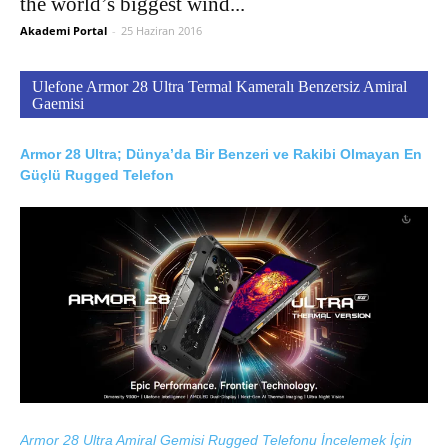
the world’s biggest wind...
Akademi Portal
-
25 Haziran 2016
Ulefone Armor 28 Ultra Termal Kameralı Benzersiz Amiral
Gaemisi
Armor 28 Ultra; Dünya’da Bir Benzeri ve Rakibi Olmayan En
Güçlü Rugged Telefon
Armor 28 Ultra Amiral Gemisi Rugged Telefonu İncelemek İçin