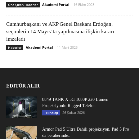
Akademi Portal
-
16 Ekim 2023
Öne Çıkan Haberler
Cumhurbaşkanı ve AKP Genel Başkanı Erdoğan,
seçimlerin 14 Mayıs’ta yapılmasına ilişkin kararı
imzaladı
Akademi Portal
-
11 Mart 2023
Haberler
EDITÖR ALIR
8849 TANK X 5G 1080P 220 Lümen
Projeksiyonlu Rugged Telefon
26 Şubat 2026
Teknoloji
Armor Pad 5 Ultra Dahili projeksiyon, Pad 5 Pro
da beraberinde...