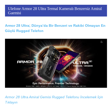
Ulefone Armor 28 Ultra Termal Kameralı Benzersiz Amiral
Gaemisi
Armor 28 Ultra; Dünya’da Bir Benzeri ve Rakibi Olmayan En
Güçlü Rugged Telefon
Armor 28 Ultra Amiral Gemisi Rugged Telefonu İncelemek İçin
Tıklayın