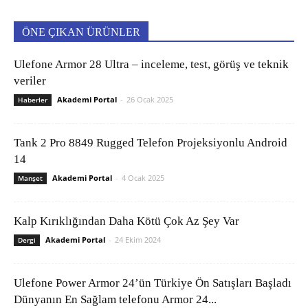
ÖNE ÇIKAN ÜRÜNLER
Ulefone Armor 28 Ultra – inceleme, test, görüş ve teknik
veriler
Akademi Portal
-
26 Ocak 2025
Haberler
Tank 2 Pro 8849 Rugged Telefon Projeksiyonlu Android
14
Akademi Portal
-
4 Ocak 2025
Manşet
Kalp Kırıklığından Daha Kötü Çok Az Şey Var
Akademi Portal
-
24 Ekim 2024
Dergi
Ulefone Power Armor 24’ün Türkiye Ön Satışları Başladı
Dünyanın En Sağlam telefonu Armor 24...