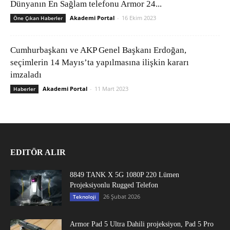
Dünyanın En Sağlam telefonu Armor 24...
Akademi Portal
-
16 Ekim 2023
Öne Çıkan Haberler
Cumhurbaşkanı ve AKP Genel Başkanı Erdoğan,
seçimlerin 14 Mayıs’ta yapılmasına ilişkin kararı
imzaladı
Akademi Portal
-
11 Mart 2023
Haberler
EDITÖR ALIR
8849 TANK X 5G 1080P 220 Lümen
Projeksiyonlu Rugged Telefon
26 Şubat 2026
Teknoloji
Armor Pad 5 Ultra Dahili projeksiyon, Pad 5 Pro