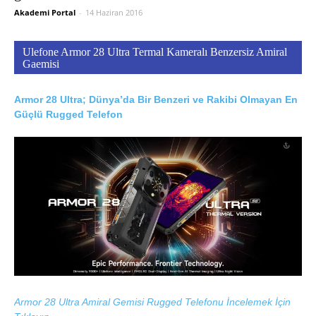
Akademi Portal
-
14 Haziran 2016
Ulefone Armor 28 Ultra Termal Kameralı Benzersiz Amiral
Gaemisi
Armor 28 Ultra; Dünya’da Bir Benzeri ve Rakibi Olmayan En
Güçlü Rugged Telefon
Armor 28 Ultra Amiral Gemisi Rugged Telefonu İncelemek İçin