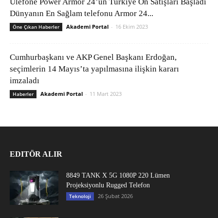
Ulefone Power Armor 24’ün Türkiye Ön Satışları Başladı
Dünyanın En Sağlam telefonu Armor 24...
Akademi Portal
-
16 Ekim 2023
Öne Çıkan Haberler
Cumhurbaşkanı ve AKP Genel Başkanı Erdoğan,
seçimlerin 14 Mayıs’ta yapılmasına ilişkin kararı
imzaladı
Akademi Portal
-
11 Mart 2023
Haberler
EDITÖR ALIR
8849 TANK X 5G 1080P 220 Lümen
Projeksiyonlu Rugged Telefon
26 Şubat 2026
Teknoloji