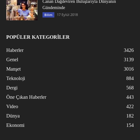
Canan Dağdeviren Buluşlarıyla Dünyanın
Gündeminde
17 Eylül 2018
Bilim
POPÜLER KATEGORİLER
Haberler
3426
Genel
3139
Manşet
3016
Teknoloji
884
Dergi
568
Öne Çıkan Haberler
443
Video
422
Dünya
182
Ekonomi
154