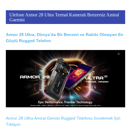
Ulefone Armor 28 Ultra Termal Kameralı Benzersiz Amiral
Gaemisi
Armor 28 Ultra; Dünya’da Bir Benzeri ve Rakibi Olmayan En
Güçlü Rugged Telefon
Armor 28 Ultra Amiral Gemisi Rugged Telefonu İncelemek İçin
Tıklayın