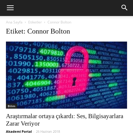
Ana Sayfa
Etiketler
Connor Bolton
Etiket: Connor Bolton
Bilim
Araştırmalar ortaya çıkardı: Ses, Bilgisayarlara
Zarar Veriyor
Akademi Portal
-
26 Haziran 2018