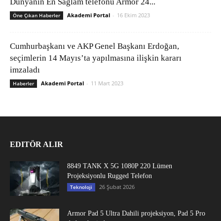
Dünyanın En Sağlam telefonu Armor 24...
Akademi Portal
-
16 Ekim 2023
Öne Çıkan Haberler
Cumhurbaşkanı ve AKP Genel Başkanı Erdoğan,
seçimlerin 14 Mayıs’ta yapılmasına ilişkin kararı
imzaladı
Akademi Portal
-
11 Mart 2023
Haberler
EDITÖR ALIR
8849 TANK X 5G 1080P 220 Lümen
Projeksiyonlu Rugged Telefon
26 Şubat 2026
Teknoloji
Armor Pad 5 Ultra Dahili projeksiyon, Pad 5 Pro