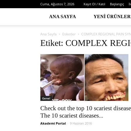
Cuma, Ağustos 7, 2026
Kayıt Ol / Katıl
Başlangıç
İ
ANA SAYFA
YENI ÜRÜNLER
Ana Sayfa
Etiketler
COMPLEX REGIONAL PAIN S
Etiket: COMPLEX RE
Genel
Check out the top 10 scariest disease
The 10 scariest diseases...
Akademi Portal
-
9 Haziran 2016