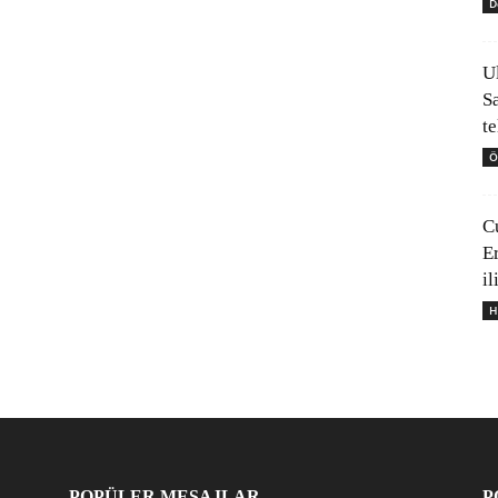
D
U
S
t
Ö
C
E
il
H
POPÜLER MESAJLAR
P