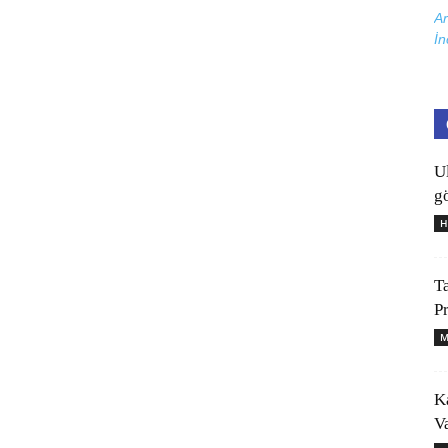
Ar
İn
U
gö
H
T
P
M
K
V