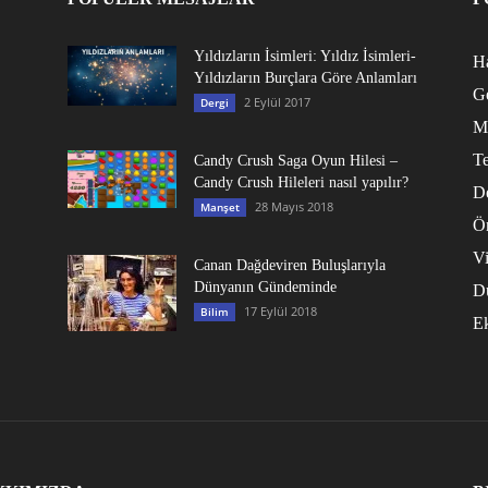
Yıldızların İsimleri: Yıldız İsimleri-
Ha
Yıldızların Burçlara Göre Anlamları
G
2 Eylül 2017
Dergi
M
Te
Candy Crush Saga Oyun Hilesi –
Candy Crush Hileleri nasıl yapılır?
D
28 Mayıs 2018
Manşet
Ö
V
Canan Dağdeviren Buluşlarıyla
Dünyanın Gündeminde
D
17 Eylül 2018
Bilim
E