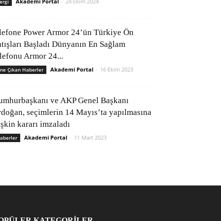
Akademi Portal
-
24 Ekim 2024
ergi
lefone Power Armor 24’ün Türkiye Ön
atışları Başladı Dünyanın En Sağlam
elefonu Armor 24...
Akademi Portal
-
16 Ekim 2023
ne Çıkan Haberler
umhurbaşkanı ve AKP Genel Başkanı
rdoğan, seçimlerin 14 Mayıs’ta yapılmasına
işkin kararı imzaladı
Akademi Portal
-
11 Mart 2023
aberler
OPÜLER KATEGORİLER