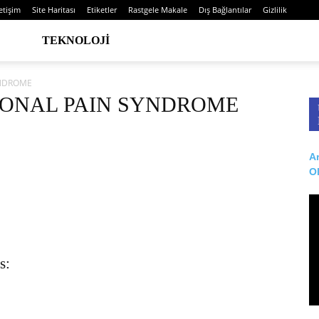
letişim
Site Haritası
Etiketler
Rastgele Makale
Dış Bağlantılar
Gizlilik
TEKNOLOJI
YNDROME
GIONAL PAIN SYNDROME
Ar
O
s: