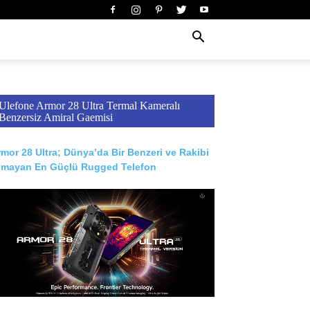
Ulefone Armor 28 Ultra Termal Kameralı
Benzersiz Amiral Gaemisi
mor 28 Ultra; Dünya’da Bir Benzeri ve Rakibi
lmayan En Güçlü Rugged Telefon