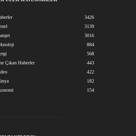
berler
3426
enel
3139
anşet
3016
knoloji
884
ergi
568
ne Çıkan Haberler
443
ideo
422
ünya
182
konomi
154