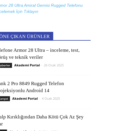
mor 28 Ultra Amiral Gemisi Rugged Telefonu
celemek İçin
Tıklayın
ÖNE ÇIKAN ÜRÜNLER
lefone Armor 28 Ultra – inceleme, test,
rüş ve teknik veriler
Akademi Portal
-
26 Ocak 2025
aberler
ank 2 Pro 8849 Rugged Telefon
rojeksiyonlu Android 14
Akademi Portal
-
4 Ocak 2025
anşet
alp Kırıklığından Daha Kötü Çok Az Şey
ar