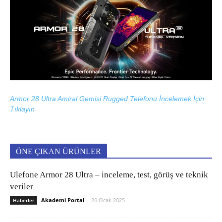
Armor 28 Ultra Amiral Gemisi Rugged Telefonu İncelemek İçin
Tıklayın
ÖNE ÇIKAN ÜRÜNLER
Ulefone Armor 28 Ultra – inceleme, test, görüş ve teknik
veriler
Akademi Portal
-
26 Ocak 2025
Haberler