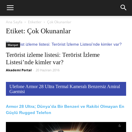
Ana Sayfa
Etiketler
Çok Okunanlar
Etiket: Çok Okunanlar
Manşet
Terörist izleme listesi: Terörist İzleme
Listesi’nde kimler var?
Akademi Portal
-
20 Haziran 2016
Ulefone Armor 28 Ultra Termal Kameralı Benzersiz Amiral
Gaemisi
Armor 28 Ultra; Dünya’da Bir Benzeri ve Rakibi Olmayan En
Güçlü Rugged Telefon