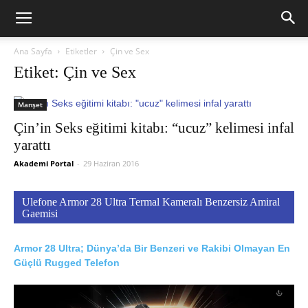
Ana Sayfa
Etiketler
Çin ve Sex
Etiket: Çin ve Sex
Manşet
Çin’in Seks eğitimi kitabı: “ucuz” kelimesi infal
yarattı
Akademi Portal
-
29 Haziran 2016
Ulefone Armor 28 Ultra Termal Kameralı Benzersiz Amiral
Gaemisi
Armor 28 Ultra; Dünya’da Bir Benzeri ve Rakibi Olmayan En
Güçlü Rugged Telefon