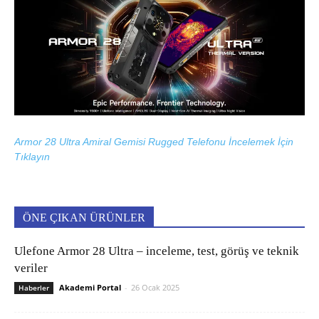
Armor 28 Ultra Amiral Gemisi Rugged Telefonu İncelemek İçin
Tıklayın
ÖNE ÇIKAN ÜRÜNLER
Ulefone Armor 28 Ultra – inceleme, test, görüş ve teknik
veriler
Akademi Portal
-
26 Ocak 2025
Haberler