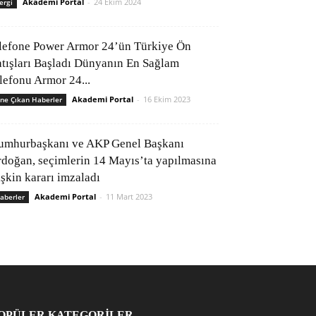
Akademi Portal
-
24 Ekim 2024
ergi
lefone Power Armor 24’ün Türkiye Ön
atışları Başladı Dünyanın En Sağlam
elefonu Armor 24...
Akademi Portal
-
16 Ekim 2023
ne Çıkan Haberler
umhurbaşkanı ve AKP Genel Başkanı
rdoğan, seçimlerin 14 Mayıs’ta yapılmasına
işkin kararı imzaladı
Akademi Portal
-
11 Mart 2023
aberler
OPÜLER KATEGORİLER