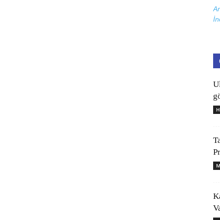
Ar
İn
U
gö
H
T
P
M
K
V