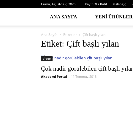
Cuma, Ağustos 7, 2026
Kayıt Ol / Katıl
Başlangıç
İ
ANA SAYFA
YENI ÜRÜNLER
Ana Sayfa
Etiketler
Çift başlı yılan
Etiket: Çift başlı yılan
Video
Çok nadir görülebilen çift başlı yıla
Akademi Portal
-
11 Temmuz 2016