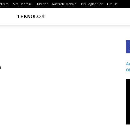
letişim
Site Haritası
Etiketler
Rastgele Makale
Dış Bağlantılar
Gizlilik
TEKNOLOJI
Ar
n
O