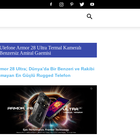
Ulefone Armor 28 Ultra Termal Kameralı
Benzersiz Amiral Gaemisi
mor 28 Ultra; Dünya’da Bir Benzeri ve Rakibi
lmayan En Güçlü Rugged Telefon