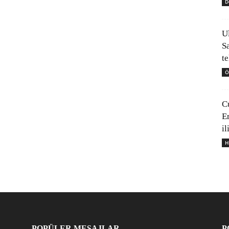
D
U
S
t
Ö
C
E
il
H
POPÜLER MESAJLAR
P