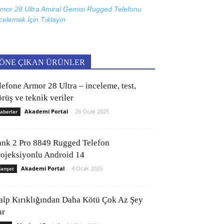
mor 28 Ultra Amiral Gemisi Rugged Telefonu
celemek İçin
Tıklayın
ÖNE ÇIKAN ÜRÜNLER
lefone Armor 28 Ultra – inceleme, test,
rüş ve teknik veriler
Akademi Portal
-
26 Ocak 2025
aberler
ank 2 Pro 8849 Rugged Telefon
rojeksiyonlu Android 14
Akademi Portal
-
4 Ocak 2025
anşet
alp Kırıklığından Daha Kötü Çok Az Şey
ar