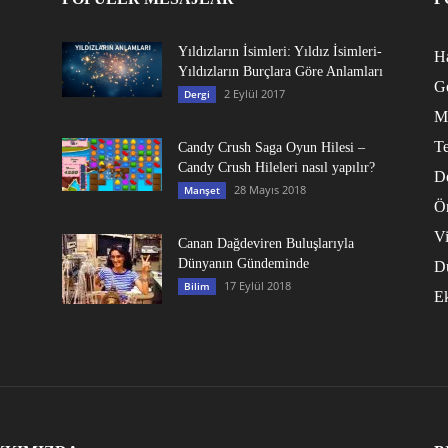
Yıldızların İsimleri: Yıldız İsimleri-
Ha
Yıldızların Burçlara Göre Anlamları
G
2 Eylül 2017
Dergi
M
Te
Candy Crush Saga Oyun Hilesi –
Candy Crush Hileleri nasıl yapılır?
D
28 Mayıs 2018
Manşet
Ö
V
Canan Dağdeviren Buluşlarıyla
Dünyanın Gündeminde
D
17 Eylül 2018
Bilim
E