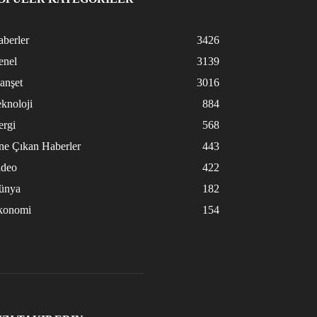
berler
3426
enel
3139
anşet
3016
knoloji
884
ergi
568
ne Çıkan Haberler
443
ideo
422
ünya
182
konomi
154