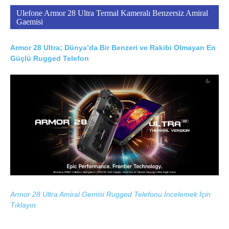
Ulefone Armor 28 Ultra Termal Kameralı Benzersiz Amiral
Gaemisi
Armor 28 Ultra; Dünya’da Bir Benzeri ve Rakibi Olmayan En
Güçlü Rugged Telefon
Armor 28 Ultra Amiral Gemisi Rugged Telefonu İncelemek İçin
Tıklayın