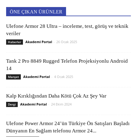
ÖNE ÇIKAN ÜRÜNLER
Ulefone Armor 28 Ultra – inceleme, test, görüş ve teknik
veriler
Akademi Portal
-
26 Ocak 2025
Haberler
Tank 2 Pro 8849 Rugged Telefon Projeksiyonlu Android
14
Akademi Portal
-
4 Ocak 2025
Manşet
Kalp Kırıklığından Daha Kötü Çok Az Şey Var
Akademi Portal
-
24 Ekim 2024
Dergi
Ulefone Power Armor 24’ün Türkiye Ön Satışları Başladı
Dünyanın En Sağlam telefonu Armor 24...