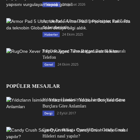
26 Şubat 2026
Teknoloji
Armor Pad 5 Ultra Dahili projeksiyon, Pad 5 Pro
da beraberinde...
24 Ekim 2025
Haberler
RugOne Xever 7 Pro Rugged Termal Kamaralı
Telefon
24 Ekim 2025
Genel
POPÜLER MESAJLAR
Yıldızların İsimleri: Yıldız İsimleri-Yıldızların
Burçlara Göre Anlamları
2 Eylül 2017
Dergi
Candy Crush Saga Oyun Hilesi – Candy Crush
Hileleri nasıl yapılır?