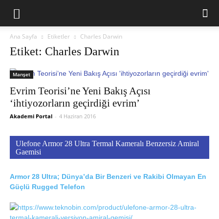
Ana Sayfa
Etiketler
Charles Darwin
Etiket: Charles Darwin
Manşet
Evrim Teorisi’ne Yeni Bakış Açısı
‘ihtiyozorların geçirdiği evrim’
Akademi Portal
-
4 Haziran 2016
Ulefone Armor 28 Ultra Termal Kameralı Benzersiz Amiral
Gaemisi
Armor 28 Ultra; Dünya’da Bir Benzeri ve Rakibi Olmayan En
Güçlü Rugged Telefon