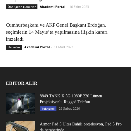
Akademi Portal
-
16 Ekim 2023
Öne Çıkan Haberler
Cumhurbaşkanı ve AKP Genel Başkanı Erdoğan,
seçimlerin 14 Mayıs’ta yapılmasına ilişkin kararı
imzaladı
Akademi Portal
-
11 Mart 2023
Haberler
EDITÖR ALIR
8849 TANK X 5G 1080P 220 Lümen
Projeksiyonlu Rugged Telefon
26 Şubat 2026
Teknoloji
Armor Pad 5 Ultra Dahili projeksiyon, Pad 5 Pro
da beraberinde...