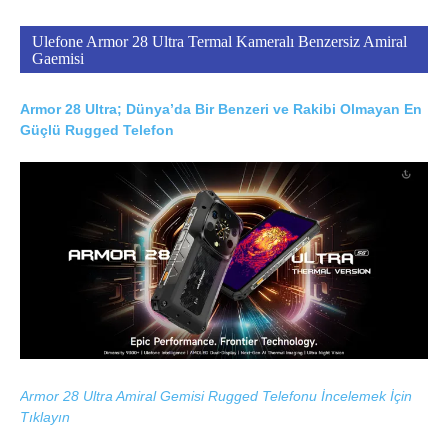
Ulefone Armor 28 Ultra Termal Kameralı Benzersiz Amiral
Gaemisi
Armor 28 Ultra; Dünya’da Bir Benzeri ve Rakibi Olmayan En
Güçlü Rugged Telefon
Armor 28 Ultra Amiral Gemisi Rugged Telefonu İncelemek İçin
Tıklayın