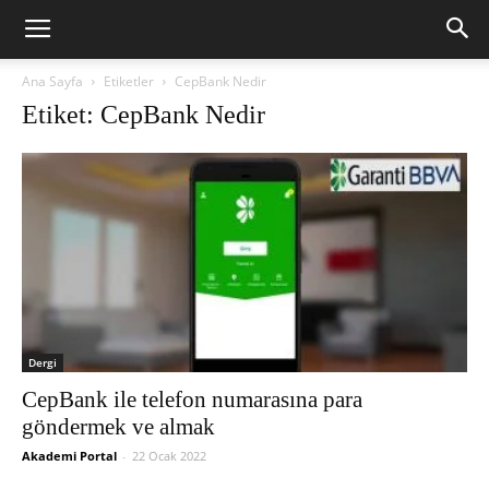
Ana Sayfa
Etiketler
CepBank Nedir
Etiket: CepBank Nedir
Dergi
CepBank ile telefon numarasına para
göndermek ve almak
Akademi Portal
-
22 Ocak 2022