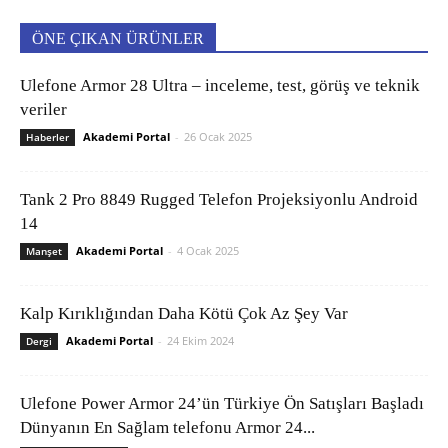
ÖNE ÇIKAN ÜRÜNLER
Ulefone Armor 28 Ultra – inceleme, test, görüş ve teknik
veriler
Akademi Portal
-
26 Ocak 2025
Haberler
Tank 2 Pro 8849 Rugged Telefon Projeksiyonlu Android
14
Akademi Portal
-
4 Ocak 2025
Manşet
Kalp Kırıklığından Daha Kötü Çok Az Şey Var
Akademi Portal
-
24 Ekim 2024
Dergi
Ulefone Power Armor 24’ün Türkiye Ön Satışları Başladı
Dünyanın En Sağlam telefonu Armor 24...