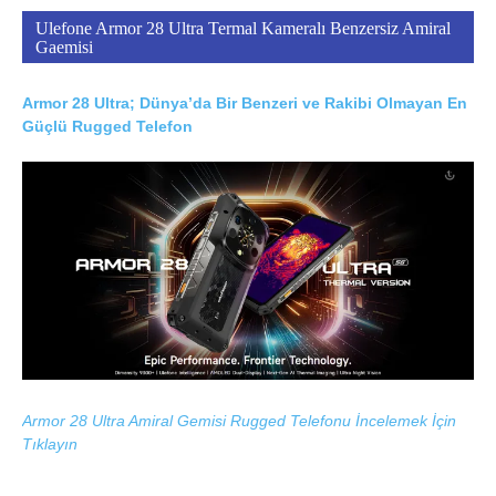
Ulefone Armor 28 Ultra Termal Kameralı Benzersiz Amiral
Gaemisi
Armor 28 Ultra; Dünya’da Bir Benzeri ve Rakibi Olmayan En
Güçlü Rugged Telefon
Armor 28 Ultra Amiral Gemisi Rugged Telefonu İncelemek İçin
Tıklayın