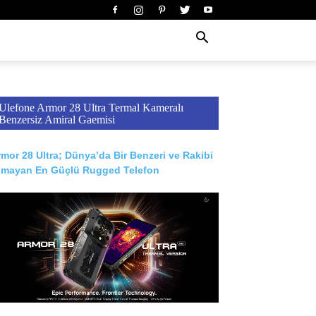
Ulefone Armor 28 Ultra Termal Kameralı
Benzersiz Amiral Gaemisi
mor 28 Ultra; Dünya’da Bir Benzeri ve Rakibi
lmayan En Güçlü Rugged Telefon