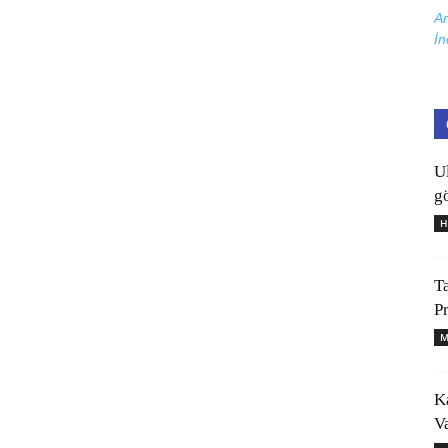
Ar
İn
U
gö
H
T
P
M
K
V