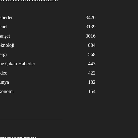
berler
3426
enel
3139
anşet
3016
knoloji
884
ergi
568
ne Çıkan Haberler
443
ideo
422
ünya
182
konomi
154