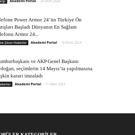
Akademi Portal
-
24 Ekim 2024
ergi
lefone Power Armor 24’ün Türkiye Ön
atışları Başladı Dünyanın En Sağlam
elefonu Armor 24...
Akademi Portal
-
16 Ekim 2023
ne Çıkan Haberler
umhurbaşkanı ve AKP Genel Başkanı
rdoğan, seçimlerin 14 Mayıs’ta yapılmasına
işkin kararı imzaladı
Akademi Portal
-
11 Mart 2023
aberler
OPÜLER KATEGORİLER