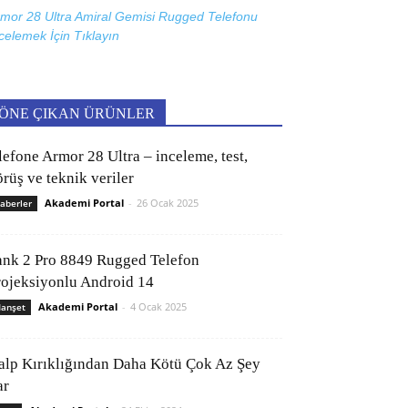
mor 28 Ultra Amiral Gemisi Rugged Telefonu
celemek İçin
Tıklayın
ÖNE ÇIKAN ÜRÜNLER
lefone Armor 28 Ultra – inceleme, test,
rüş ve teknik veriler
Akademi Portal
-
26 Ocak 2025
aberler
ank 2 Pro 8849 Rugged Telefon
rojeksiyonlu Android 14
Akademi Portal
-
4 Ocak 2025
anşet
alp Kırıklığından Daha Kötü Çok Az Şey
ar