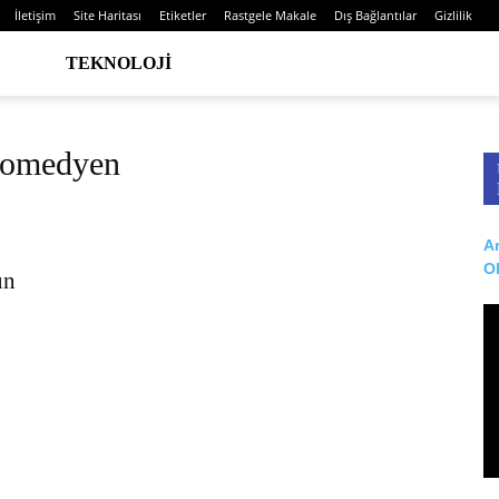
İletişim
Site Haritası
Etiketler
Rastgele Makale
Dış Bağlantılar
Gizlilik
TEKNOLOJI
 komedyen
Ar
O
un