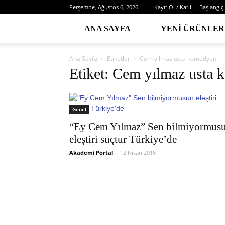
Perşembe, Ağustos 6, 2026
Kayıt Ol / Katıl
Başlangıç
ANA SAYFA
YENI ÜRÜNLER
Ana Sayfa
Etiketler
Cem yılmaz usta komedyen
Etiket: Cem yılmaz usta
Genel
“Ey Cem Yılmaz” Sen bilmiyormus
eleştiri suçtur Türkiye’de
Akademi Portal
-
12 Nisan 2016