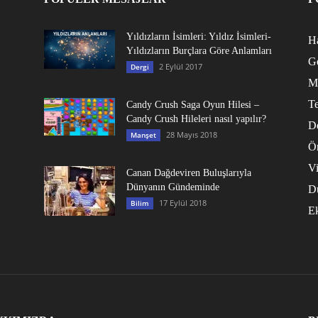
Yıldızların İsimleri: Yıldız İsimleri-
Ha
Yıldızların Burçlara Göre Anlamları
G
2 Eylül 2017
Dergi
M
Te
Candy Crush Saga Oyun Hilesi –
Candy Crush Hileleri nasıl yapılır?
D
28 Mayıs 2018
Manşet
Ö
V
Canan Dağdeviren Buluşlarıyla
Dünyanın Gündeminde
D
17 Eylül 2018
Bilim
E