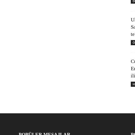
D
U
S
t
Ö
C
E
il
H
POPÜLER MESAJLAR
P