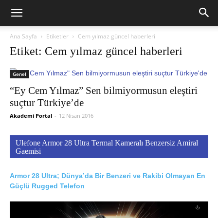
Ana Sayfa
Etiketler
Cem yılmaz güncel haberleri
Etiket: Cem yılmaz güncel haberleri
Genel
“Ey Cem Yılmaz” Sen bilmiyormusun eleştiri
suçtur Türkiye’de
Akademi Portal
-
12 Nisan 2016
Ulefone Armor 28 Ultra Termal Kameralı Benzersiz Amiral
Gaemisi
Armor 28 Ultra; Dünya’da Bir Benzeri ve Rakibi Olmayan En
Güçlü Rugged Telefon