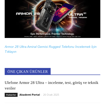
Armor 28 Ultra Amiral Gemisi Rugged Telefonu İncelemek İçin
Tıklayın
ÖNE ÇIKAN ÜRÜNLER
Ulefone Armor 28 Ultra – inceleme, test, görüş ve teknik
veriler
Akademi Portal
-
26 Ocak 2025
Haberler