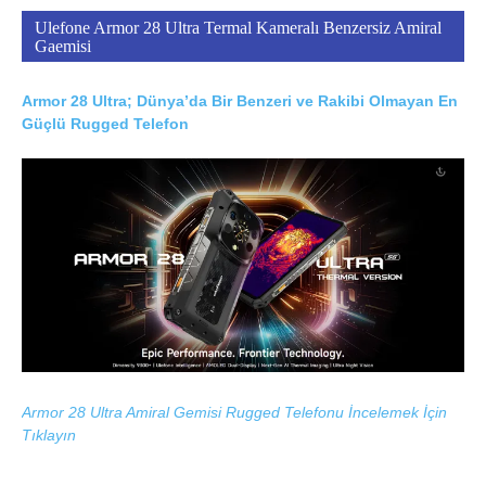
Ulefone Armor 28 Ultra Termal Kameralı Benzersiz Amiral
Gaemisi
Armor 28 Ultra; Dünya’da Bir Benzeri ve Rakibi Olmayan En
Güçlü Rugged Telefon
Armor 28 Ultra Amiral Gemisi Rugged Telefonu İncelemek İçin
Tıklayın