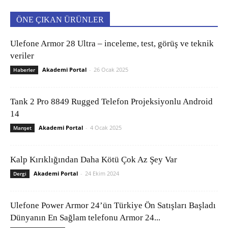
ÖNE ÇIKAN ÜRÜNLER
Ulefone Armor 28 Ultra – inceleme, test, görüş ve teknik
veriler
Akademi Portal
-
26 Ocak 2025
Haberler
Tank 2 Pro 8849 Rugged Telefon Projeksiyonlu Android
14
Akademi Portal
-
4 Ocak 2025
Manşet
Kalp Kırıklığından Daha Kötü Çok Az Şey Var
Akademi Portal
-
24 Ekim 2024
Dergi
Ulefone Power Armor 24’ün Türkiye Ön Satışları Başladı
Dünyanın En Sağlam telefonu Armor 24...