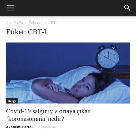
Ana Sayfa
Etiketler
CBT-I
Etiket: CBT-I
Dergi
Covid-19 salgınıyla ortaya çıkan
‘koronasomnia’ nedir?
Akademi Portal
-
18 Şubat 2021