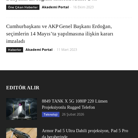
Akademi Portal
-
16 Ekim 2023
Öne Çıkan Haberler
Cumhurbaşkanı ve AKP Genel Başkanı Erdoğan,
seçimlerin 14 Mayıs’ta yapılmasına ilişkin kararı
imzaladı
Akademi Portal
-
11 Mart 2023
Haberler
EDITÖR ALIR
8849 TANK X 5G 1080P 220 Lümen
Projeksiyonlu Rugged Telefon
26 Şubat 2026
Teknoloji
Armor Pad 5 Ultra Dahili projeksiyon, Pad 5 Pro
da beraberinde...