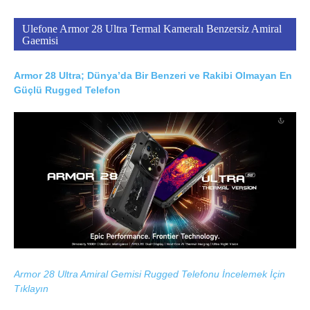
Ulefone Armor 28 Ultra Termal Kameralı Benzersiz Amiral
Gaemisi
Armor 28 Ultra; Dünya’da Bir Benzeri ve Rakibi Olmayan En
Güçlü Rugged Telefon
Armor 28 Ultra Amiral Gemisi Rugged Telefonu İncelemek İçin
Tıklayın