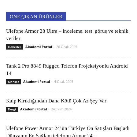
ÖNE ÇIKAN ÜRÜNLER
Ulefone Armor 28 Ultra – inceleme, test, görüş ve teknik
veriler
Akademi Portal
-
26 Ocak 2025
Haberler
Tank 2 Pro 8849 Rugged Telefon Projeksiyonlu Android
14
Akademi Portal
-
4 Ocak 2025
Manşet
Kalp Kırıklığından Daha Kötü Çok Az Şey Var
Akademi Portal
-
24 Ekim 2024
Dergi
Ulefone Power Armor 24’ün Türkiye Ön Satışları Başladı
Dünyanın En Sağlam telefonu Armor 24...