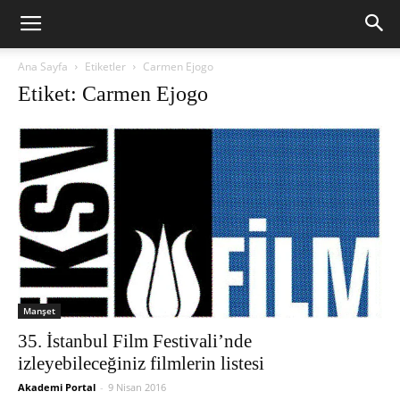
Ana Sayfa
Etiketler
Carmen Ejogo
Etiket: Carmen Ejogo
Manşet
35. İstanbul Film Festivali’nde
izleyebileceğiniz filmlerin listesi
Akademi Portal
-
9 Nisan 2016