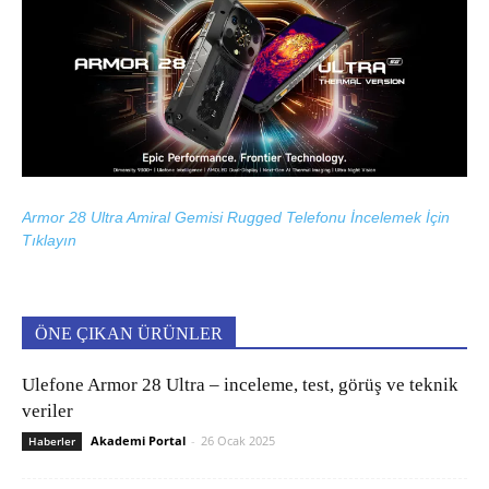
Armor 28 Ultra Amiral Gemisi Rugged Telefonu İncelemek İçin
Tıklayın
ÖNE ÇIKAN ÜRÜNLER
Ulefone Armor 28 Ultra – inceleme, test, görüş ve teknik
veriler
Akademi Portal
-
26 Ocak 2025
Haberler