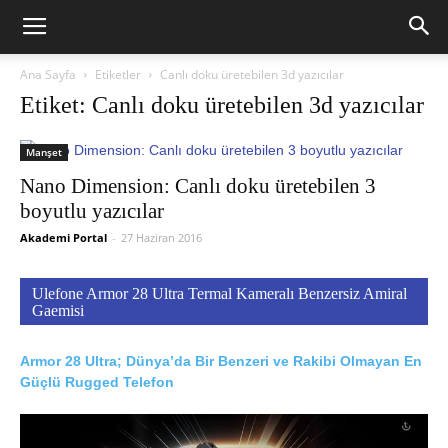
Ana Sayfa
Etiketler
Canlı doku üretebilen 3d yazıcılar
Etiket: Canlı doku üretebilen 3d yazıcılar
Manşet
Nano Dimension: Canlı doku üretebilen 3
boyutlu yazıcılar
Akademi Portal
-
27 Haziran 2016
Ulefone Armor 28 Ultra Termal Kameralı Benzersiz Amiral
Gaemisi
Armor 28 Ultra; Dünya’da Bir Benzeri ve Rakibi Olmayan En
Güçlü Rugged Telefon