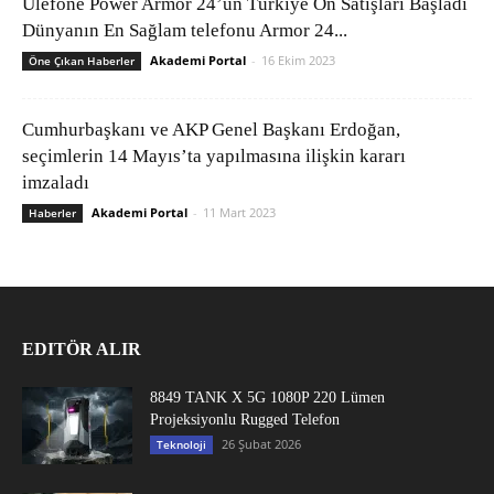
Ulefone Power Armor 24’ün Türkiye Ön Satışları Başladı
Dünyanın En Sağlam telefonu Armor 24...
Akademi Portal
-
16 Ekim 2023
Öne Çıkan Haberler
Cumhurbaşkanı ve AKP Genel Başkanı Erdoğan,
seçimlerin 14 Mayıs’ta yapılmasına ilişkin kararı
imzaladı
Akademi Portal
-
11 Mart 2023
Haberler
EDITÖR ALIR
8849 TANK X 5G 1080P 220 Lümen
Projeksiyonlu Rugged Telefon
26 Şubat 2026
Teknoloji