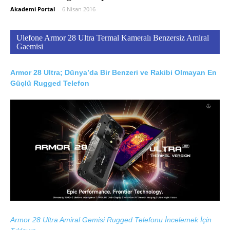
Akademi Portal
-
6 Nisan 2016
Ulefone Armor 28 Ultra Termal Kameralı Benzersiz Amiral
Gaemisi
Armor 28 Ultra; Dünya’da Bir Benzeri ve Rakibi Olmayan En
Güçlü Rugged Telefon
Armor 28 Ultra Amiral Gemisi Rugged Telefonu İncelemek İçin