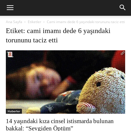
Ana Sayfa
Etiketler
Cami imamı dede 6 yaşındaki torununu taciz etti
Etiket: cami imamı dede 6 yaşındaki
torununu taciz etti
Haberler
14 yaşındaki kıza cinsel istismarda bulunan
bakkal: “Sevgiden Öptüm”