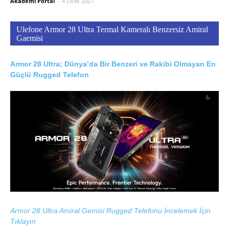
Akademi Portal
-
4 Ocak 2021
Ulefone Armor 28 Ultra Termal Kameralı Benzersiz Amiral
Gaemisi
Armor 28 Ultra; Dünya’da Bir Benzeri ve Rakibi Olmayan En
Güçlü Rugged Telefon
Armor 28 Ultra Amiral Gemisi Rugged Telefonu İncelemek İçin
Tıklayın