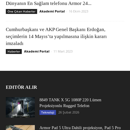
Dünyanın En Sağlam telefonu Armor 24...
Akademi Portal
-
16 Ekim 2023
Öne Çıkan Haberler
Cumhurbaşkanı ve AKP Genel Başkanı Erdoğan,
seçimlerin 14 Mayıs’ta yapılmasına ilişkin kararı
imzaladı
Akademi Portal
-
11 Mart 2023
Haberler
EDITÖR ALIR
8849 TANK X 5G 1080P 220 Lümen
Projeksiyonlu Rugged Telefon
26 Şubat 2026
Teknoloji
Armor Pad 5 Ultra Dahili projeksiyon, Pad 5 Pro