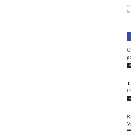
Ar
İn
U
gö
H
T
P
M
K
V