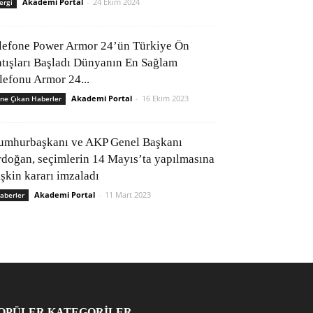
Akademi Portal
-
24 Ekim 2024
ergi
lefone Power Armor 24’ün Türkiye Ön
atışları Başladı Dünyanın En Sağlam
elefonu Armor 24...
Akademi Portal
-
16 Ekim 2023
ne Çıkan Haberler
umhurbaşkanı ve AKP Genel Başkanı
rdoğan, seçimlerin 14 Mayıs’ta yapılmasına
işkin kararı imzaladı
Akademi Portal
-
11 Mart 2023
aberler
OPÜLER KATEGORİLER