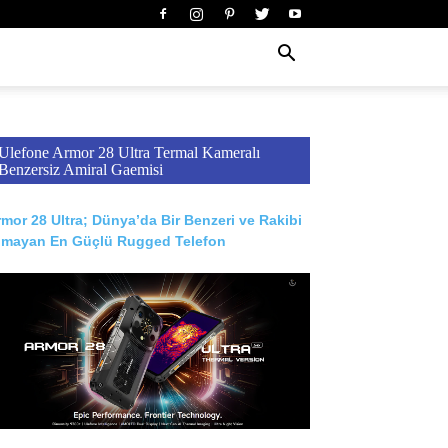
Ulefone Armor 28 Ultra Termal Kameralı
Benzersiz Amiral Gaemisi
mor 28 Ultra; Dünya’da Bir Benzeri ve Rakibi
lmayan En Güçlü Rugged Telefon