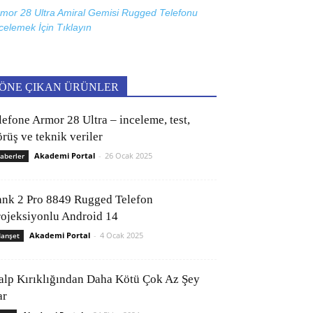
mor 28 Ultra Amiral Gemisi Rugged Telefonu
celemek İçin
Tıklayın
ÖNE ÇIKAN ÜRÜNLER
lefone Armor 28 Ultra – inceleme, test,
rüş ve teknik veriler
Akademi Portal
-
26 Ocak 2025
aberler
ank 2 Pro 8849 Rugged Telefon
rojeksiyonlu Android 14
Akademi Portal
-
4 Ocak 2025
anşet
alp Kırıklığından Daha Kötü Çok Az Şey
ar