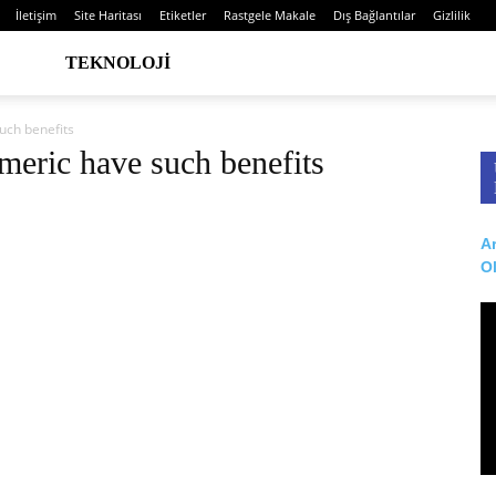
İletişim
Site Haritası
Etiketler
Rastgele Makale
Dış Bağlantılar
Gizlilik
TEKNOLOJI
uch benefits
meric have such benefits
Ar
O