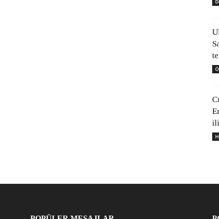
D
U
S
t
Ö
C
E
il
H
POPÜLER MESAJLAR
P