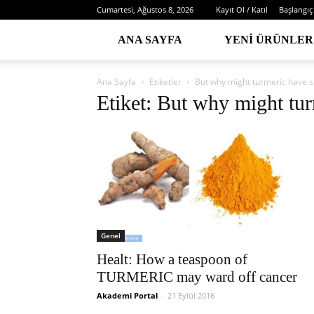
Cumartesi, Ağustos 8, 2026
Kayıt Ol / Katıl
Başlangıç
ANA SAYFA
YENI ÜRÜNLER
Ana Sayfa
Etiketler
But why might turmeric have s
Etiket: But why might tur
Genel
Healt: How a teaspoon of
TURMERIC may ward off cancer
Akademi Portal
-
21 Eylül 2016