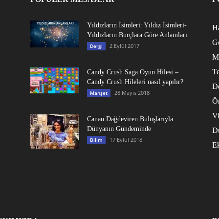
Yıldızların İsimleri: Yıldız İsimleri-
Ha
Yıldızların Burçlara Göre Anlamları
G
2 Eylül 2017
Dergi
M
Te
Candy Crush Saga Oyun Hilesi –
Candy Crush Hileleri nasıl yapılır?
D
28 Mayıs 2018
Manşet
Ö
V
Canan Dağdeviren Buluşlarıyla
Dünyanın Gündeminde
D
17 Eylül 2018
Bilim
E