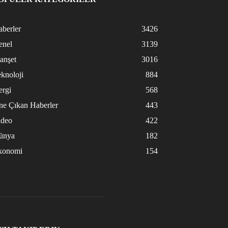
berler
3426
enel
3139
anşet
3016
knoloji
884
ergi
568
ne Çıkan Haberler
443
ideo
422
ünya
182
konomi
154