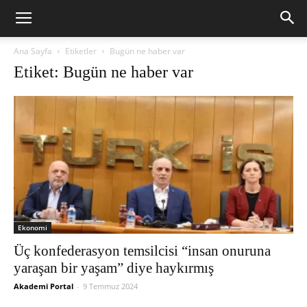
Ana Sayfa
Etiketler
Bugün ne haber var
Etiket: Bugün ne haber var
Ekonomi
Üç konfederasyon temsilcisi “insan onuruna
yaraşan bir yaşam” diye haykırmış
Akademi Portal
-
9 Temmuz 2024