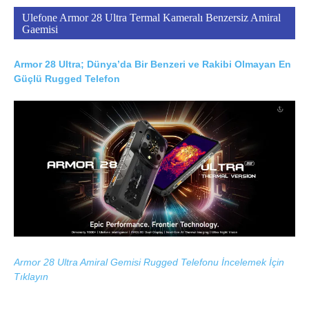
Ulefone Armor 28 Ultra Termal Kameralı Benzersiz Amiral
Gaemisi
Armor 28 Ultra; Dünya’da Bir Benzeri ve Rakibi Olmayan En
Güçlü Rugged Telefon
Armor 28 Ultra Amiral Gemisi Rugged Telefonu İncelemek İçin
Tıklayın