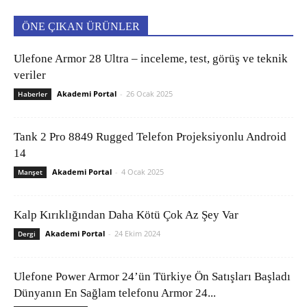
ÖNE ÇIKAN ÜRÜNLER
Ulefone Armor 28 Ultra – inceleme, test, görüş ve teknik
veriler
Akademi Portal
-
26 Ocak 2025
Haberler
Tank 2 Pro 8849 Rugged Telefon Projeksiyonlu Android
14
Akademi Portal
-
4 Ocak 2025
Manşet
Kalp Kırıklığından Daha Kötü Çok Az Şey Var
Akademi Portal
-
24 Ekim 2024
Dergi
Ulefone Power Armor 24’ün Türkiye Ön Satışları Başladı
Dünyanın En Sağlam telefonu Armor 24...