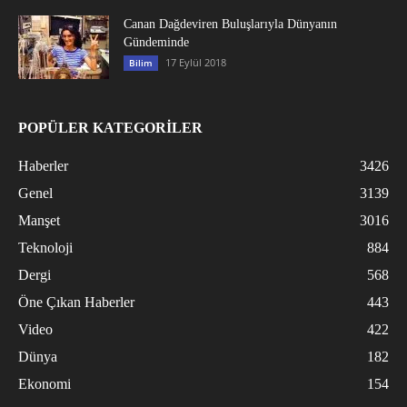
Canan Dağdeviren Buluşlarıyla Dünyanın
Gündeminde
17 Eylül 2018
Bilim
POPÜLER KATEGORİLER
Haberler
3426
Genel
3139
Manşet
3016
Teknoloji
884
Dergi
568
Öne Çıkan Haberler
443
Video
422
Dünya
182
Ekonomi
154