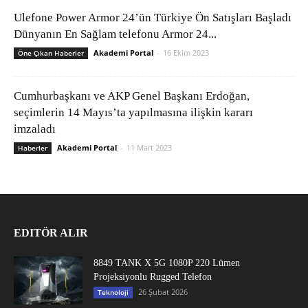
Ulefone Power Armor 24’ün Türkiye Ön Satışları Başladı
Dünyanın En Sağlam telefonu Armor 24...
Akademi Portal
-
16 Ekim 2023
Öne Çıkan Haberler
Cumhurbaşkanı ve AKP Genel Başkanı Erdoğan,
seçimlerin 14 Mayıs’ta yapılmasına ilişkin kararı
imzaladı
Akademi Portal
-
11 Mart 2023
Haberler
EDITÖR ALIR
8849 TANK X 5G 1080P 220 Lümen
Projeksiyonlu Rugged Telefon
26 Şubat 2026
Teknoloji