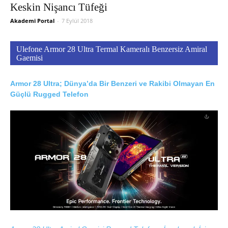
Keskin Nişancı Tüfeği
Akademi Portal
-
7 Eylül 2018
Ulefone Armor 28 Ultra Termal Kameralı Benzersiz Amiral
Gaemisi
Armor 28 Ultra; Dünya’da Bir Benzeri ve Rakibi Olmayan En
Güçlü Rugged Telefon