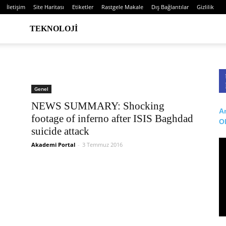
İletişim
Site Haritası
Etiketler
Rastgele Makale
Dış Bağlantılar
Gizlilik
TEKNOLOJI
Genel
NEWS SUMMARY: Shocking
Ar
footage of inferno after ISIS Baghdad
O
suicide attack
Akademi Portal
-
3 Temmuz 2016