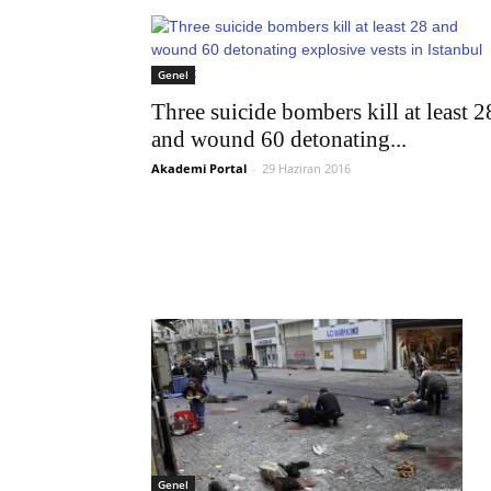
Genel
Three suicide bombers kill at least 2
and wound 60 detonating...
Akademi Portal
-
29 Haziran 2016
Genel