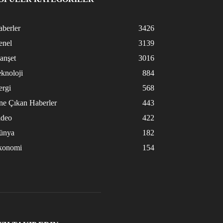
berler
3426
enel
3139
anşet
3016
knoloji
884
ergi
568
ne Çıkan Haberler
443
ideo
422
ünya
182
konomi
154