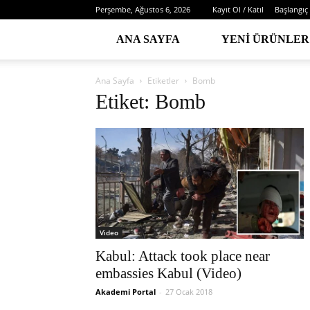
Perşembe, Ağustos 6, 2026
Kayıt Ol / Katıl
Başlangıç
ANA SAYFA
YENI ÜRÜNLER
Ana Sayfa
Etiketler
Bomb
Etiket: Bomb
Video
Kabul: Attack took place near
embassies Kabul (Video)
Akademi Portal
-
27 Ocak 2018