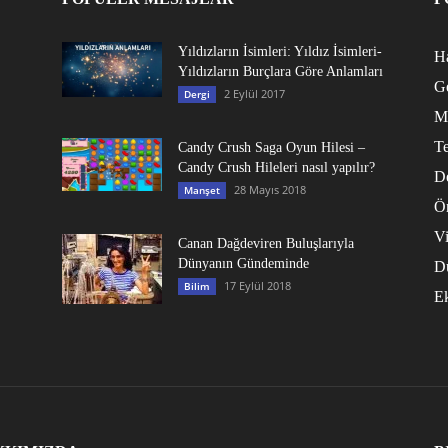
Yıldızların İsimleri: Yıldız İsimleri-
Ha
Yıldızların Burçlara Göre Anlamları
G
2 Eylül 2017
Dergi
M
Te
Candy Crush Saga Oyun Hilesi –
Candy Crush Hileleri nasıl yapılır?
D
28 Mayıs 2018
Manşet
Ö
V
Canan Dağdeviren Buluşlarıyla
Dünyanın Gündeminde
D
17 Eylül 2018
Bilim
E