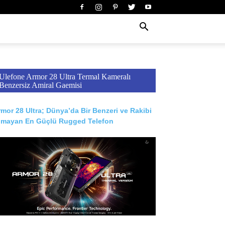
Ulefone Armor 28 Ultra Termal Kameralı
Benzersiz Amiral Gaemisi
mor 28 Ultra; Dünya’da Bir Benzeri ve Rakibi
lmayan En Güçlü Rugged Telefon