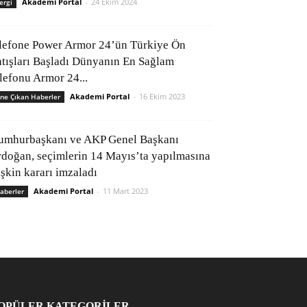
Akademi Portal
-
24 Ekim 2024
ergi
lefone Power Armor 24’ün Türkiye Ön
atışları Başladı Dünyanın En Sağlam
elefonu Armor 24...
Akademi Portal
-
16 Ekim 2023
ne Çıkan Haberler
umhurbaşkanı ve AKP Genel Başkanı
rdoğan, seçimlerin 14 Mayıs’ta yapılmasına
işkin kararı imzaladı
Akademi Portal
-
11 Mart 2023
aberler
OPÜLER KATEGORİLER