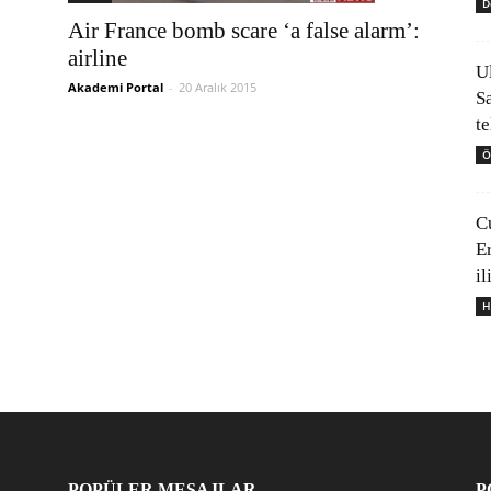
D
Air France bomb scare ‘a false alarm’:
airline
U
Akademi Portal
-
20 Aralık 2015
S
t
Ö
C
E
il
H
POPÜLER MESAJLAR
P