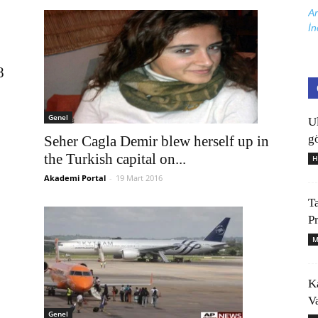
Ar
İn
8
Genel
U
gö
Seher Cagla Demir blew herself up in
the Turkish capital on...
H
Akademi Portal
-
19 Mart 2016
T
P
M
K
V
Genel