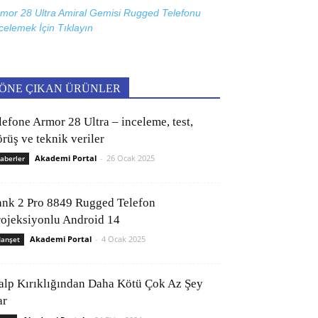
mor 28 Ultra Amiral Gemisi Rugged Telefonu
celemek İçin
Tıklayın
ÖNE ÇIKAN ÜRÜNLER
lefone Armor 28 Ultra – inceleme, test,
rüş ve teknik veriler
Akademi Portal
-
26 Ocak 2025
aberler
ank 2 Pro 8849 Rugged Telefon
rojeksiyonlu Android 14
Akademi Portal
-
4 Ocak 2025
anşet
alp Kırıklığından Daha Kötü Çok Az Şey
ar