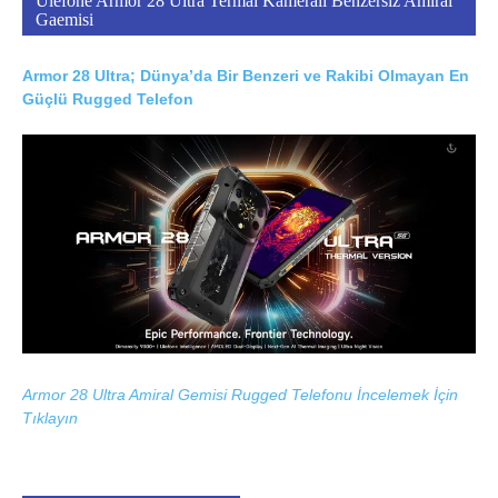
Ulefone Armor 28 Ultra Termal Kameralı Benzersiz Amiral
Gaemisi
Armor 28 Ultra; Dünya’da Bir Benzeri ve Rakibi Olmayan En
Güçlü Rugged Telefon
Armor 28 Ultra Amiral Gemisi Rugged Telefonu İncelemek İçin
Tıklayın