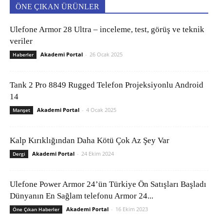
ÖNE ÇIKAN ÜRÜNLER
Ulefone Armor 28 Ultra – inceleme, test, görüş ve teknik
veriler
Akademi Portal
-
26 Ocak 2025
Haberler
Tank 2 Pro 8849 Rugged Telefon Projeksiyonlu Android
14
Akademi Portal
-
4 Ocak 2025
Manşet
Kalp Kırıklığından Daha Kötü Çok Az Şey Var
Akademi Portal
-
24 Ekim 2024
Dergi
Ulefone Power Armor 24’ün Türkiye Ön Satışları Başladı
Dünyanın En Sağlam telefonu Armor 24...
Akademi Portal
-
16 Ekim 2023
Öne Çıkan Haberler