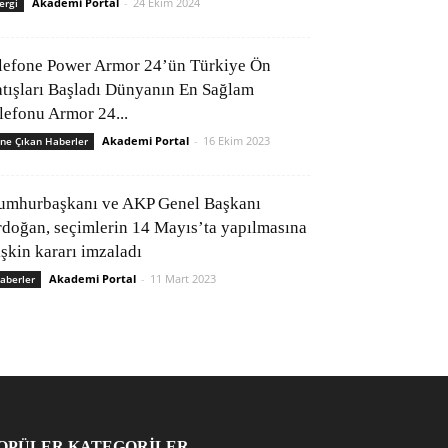
Akademi Portal
-
24 Ekim 2024
ergi
lefone Power Armor 24’ün Türkiye Ön
atışları Başladı Dünyanın En Sağlam
elefonu Armor 24...
Akademi Portal
-
16 Ekim 2023
ne Çıkan Haberler
umhurbaşkanı ve AKP Genel Başkanı
rdoğan, seçimlerin 14 Mayıs’ta yapılmasına
işkin kararı imzaladı
Akademi Portal
-
11 Mart 2023
aberler
OPÜLER KATEGORİLER