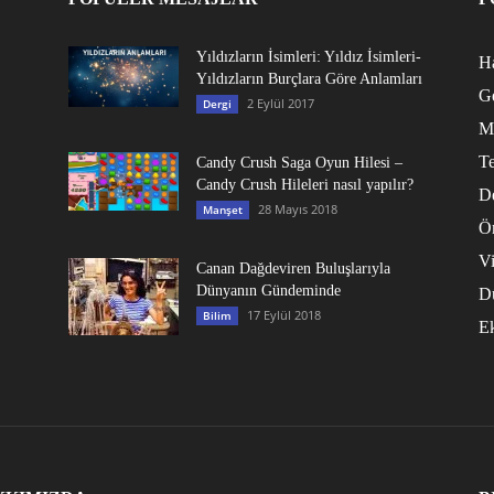
Yıldızların İsimleri: Yıldız İsimleri-
Ha
Yıldızların Burçlara Göre Anlamları
G
2 Eylül 2017
Dergi
M
Te
Candy Crush Saga Oyun Hilesi –
Candy Crush Hileleri nasıl yapılır?
D
28 Mayıs 2018
Manşet
Ö
V
Canan Dağdeviren Buluşlarıyla
Dünyanın Gündeminde
D
17 Eylül 2018
Bilim
E