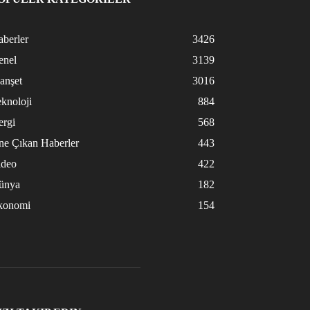
berler
3426
enel
3139
anşet
3016
knoloji
884
ergi
568
ne Çıkan Haberler
443
ideo
422
ünya
182
konomi
154