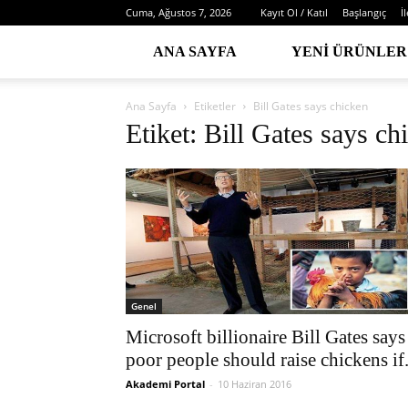
Cuma, Ağustos 7, 2026
Kayıt Ol / Katıl
Başlangıç
İ
ANA SAYFA
YENI ÜRÜNLER
Ana Sayfa
Etiketler
Bill Gates says chicken
Etiket: Bill Gates says ch
Genel
Microsoft billionaire Bill Gates says
poor people should raise chickens if.
Akademi Portal
-
10 Haziran 2016