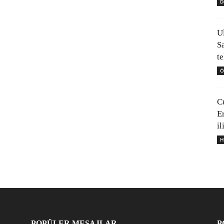
D
U
S
t
Ö
C
E
il
H
POPÜLER MESAJLAR
P