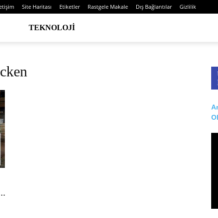
letişim
Site Haritası
Etiketler
Rastgele Makale
Dış Bağlantılar
Gizlilik
TEKNOLOJI
icken
Ar
O
..