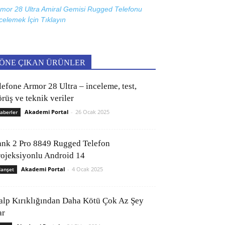
mor 28 Ultra Amiral Gemisi Rugged Telefonu
celemek İçin
Tıklayın
ÖNE ÇIKAN ÜRÜNLER
lefone Armor 28 Ultra – inceleme, test,
rüş ve teknik veriler
Akademi Portal
-
26 Ocak 2025
aberler
ank 2 Pro 8849 Rugged Telefon
rojeksiyonlu Android 14
Akademi Portal
-
4 Ocak 2025
anşet
alp Kırıklığından Daha Kötü Çok Az Şey
ar