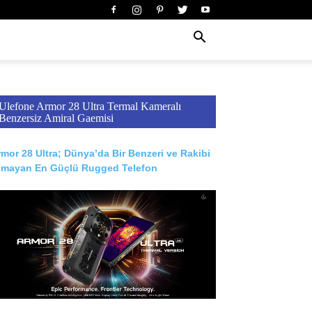
Ulefone Armor 28 Ultra Termal Kameralı
Benzersiz Amiral Gaemisi
mor 28 Ultra; Dünya’da Bir Benzeri ve Rakibi
lmayan En Güçlü Rugged Telefon