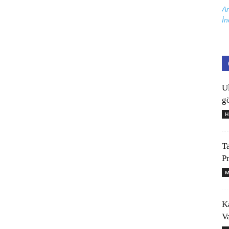
Ar
İn
U
gö
H
T
P
M
K
V