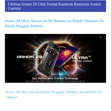
Ulefone Armor 28 Ultra Termal Kameralı Benzersiz Amiral
Gaemisi
Armor 28 Ultra; Dünya’da Bir Benzeri ve Rakibi Olmayan En
Güçlü Rugged Telefon
Armor 28 Ultra Amiral Gemisi Rugged Telefonu İncelemek İçin
Tıklayın