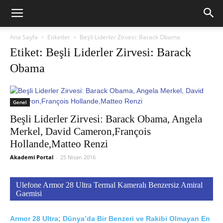
Ana Sayfa
Etiketler
Beşli Liderler Zirvesi: Barack Obama
Etiket: Beşli Liderler Zirvesi: Barack
Obama
Genel
Beşli Liderler Zirvesi: Barack Obama, Angela
Merkel, David Cameron,François
Hollande,Matteo Renzi
Akademi Portal
-
25 Nisan 2016
Ulefone Armor 28 Ultra Termal Kameralı Benzersiz Amiral
Gaemisi
Armor 28 Ultra; Dünya’da Bir Benzeri ve Rakibi Olmayan En