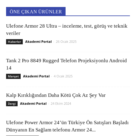
ÖNE ÇIKAN ÜRÜNLER
Ulefone Armor 28 Ultra – inceleme, test, görüş ve teknik
veriler
Akademi Portal
-
26 Ocak 2025
Haberler
Tank 2 Pro 8849 Rugged Telefon Projeksiyonlu Android
14
Akademi Portal
-
4 Ocak 2025
Manşet
Kalp Kırıklığından Daha Kötü Çok Az Şey Var
Akademi Portal
-
24 Ekim 2024
Dergi
Ulefone Power Armor 24’ün Türkiye Ön Satışları Başladı
Dünyanın En Sağlam telefonu Armor 24...