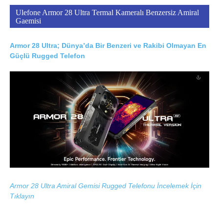
Ulefone Armor 28 Ultra Termal Kameralı Benzersiz Amiral
Gaemisi
Armor 28 Ultra; Dünya’da Bir Benzeri ve Rakibi Olmayan En
Güçlü Rugged Telefon
Armor 28 Ultra Amiral Gemisi Rugged Telefonu İncelemek İçin
Tıklayın