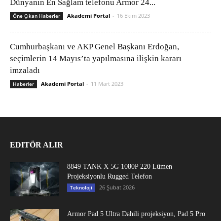
Dünyanın En Sağlam telefonu Armor 24...
Akademi Portal
-
16 Ekim 2023
Öne Çıkan Haberler
Cumhurbaşkanı ve AKP Genel Başkanı Erdoğan,
seçimlerin 14 Mayıs’ta yapılmasına ilişkin kararı
imzaladı
Akademi Portal
-
11 Mart 2023
Haberler
EDITÖR ALIR
8849 TANK X 5G 1080P 220 Lümen
Projeksiyonlu Rugged Telefon
26 Şubat 2026
Teknoloji
Armor Pad 5 Ultra Dahili projeksiyon, Pad 5 Pro