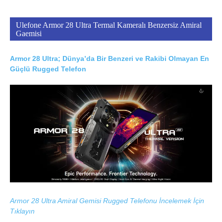
Ulefone Armor 28 Ultra Termal Kameralı Benzersiz Amiral
Gaemisi
Armor 28 Ultra; Dünya’da Bir Benzeri ve Rakibi Olmayan En
Güçlü Rugged Telefon
Armor 28 Ultra Amiral Gemisi Rugged Telefonu İncelemek İçin
Tıklayın