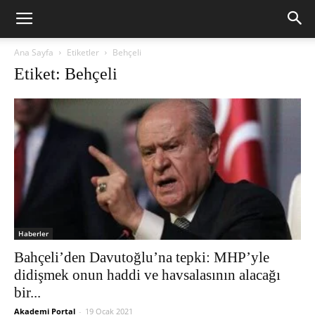
Ana Sayfa
Etiketler
Behçeli
Etiket: Behçeli
Haberler
Bahçeli’den Davutoğlu’na tepki: MHP’yle
didişmek onun haddi ve havsalasının alacağı
bir...
Akademi Portal
-
19 Ocak 2021