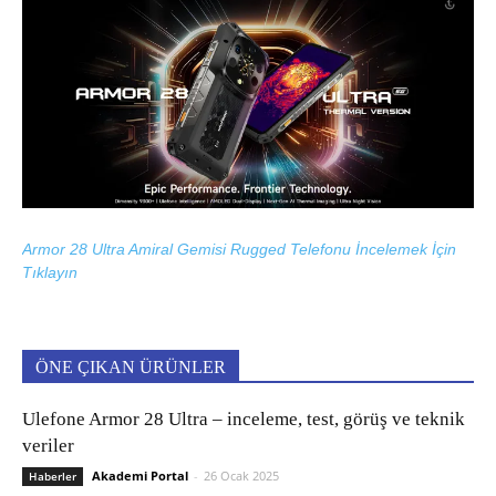
Armor 28 Ultra Amiral Gemisi Rugged Telefonu İncelemek İçin
Tıklayın
ÖNE ÇIKAN ÜRÜNLER
Ulefone Armor 28 Ultra – inceleme, test, görüş ve teknik
veriler
Akademi Portal
-
26 Ocak 2025
Haberler