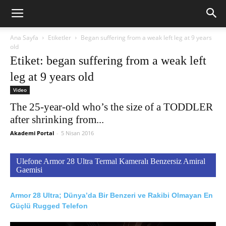
Ana Sayfa
Etiketler
Began suffering from a weak left leg at 9 years
old
Etiket: began suffering from a weak left
leg at 9 years old
Video
The 25-year-old who’s the size of a TODDLER
after shrinking from...
Akademi Portal
-
5 Nisan 2016
Ulefone Armor 28 Ultra Termal Kameralı Benzersiz Amiral
Gaemisi
Armor 28 Ultra; Dünya’da Bir Benzeri ve Rakibi Olmayan En
Güçlü Rugged Telefon