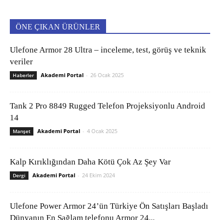
ÖNE ÇIKAN ÜRÜNLER
Ulefone Armor 28 Ultra – inceleme, test, görüş ve teknik
veriler
Akademi Portal
-
26 Ocak 2025
Haberler
Tank 2 Pro 8849 Rugged Telefon Projeksiyonlu Android
14
Akademi Portal
-
4 Ocak 2025
Manşet
Kalp Kırıklığından Daha Kötü Çok Az Şey Var
Akademi Portal
-
24 Ekim 2024
Dergi
Ulefone Power Armor 24’ün Türkiye Ön Satışları Başladı
Dünyanın En Sağlam telefonu Armor 24...