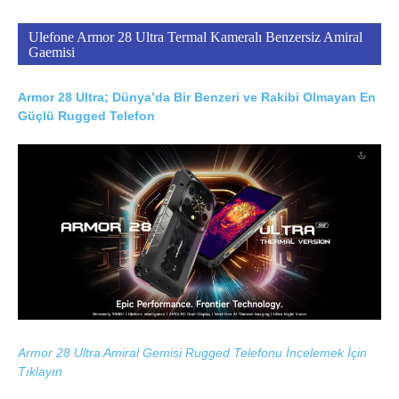
Ulefone Armor 28 Ultra Termal Kameralı Benzersiz Amiral
Gaemisi
Armor 28 Ultra; Dünya’da Bir Benzeri ve Rakibi Olmayan En
Güçlü Rugged Telefon
Armor 28 Ultra Amiral Gemisi Rugged Telefonu İncelemek İçin
Tıklayın