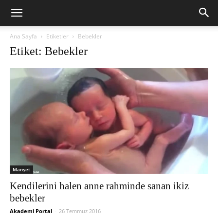
Ana Sayfa
Etiketler
Bebekler
Etiket: Bebekler
Manşet
Kendilerini halen anne rahminde sanan ikiz
bebekler
Akademi Portal
-
26 Temmuz 2016