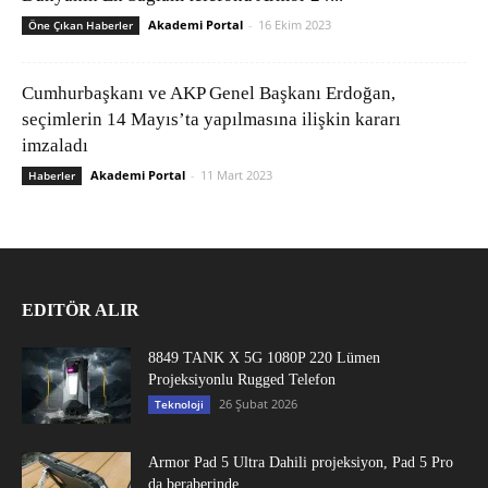
Akademi Portal
-
16 Ekim 2023
Öne Çıkan Haberler
Cumhurbaşkanı ve AKP Genel Başkanı Erdoğan,
seçimlerin 14 Mayıs’ta yapılmasına ilişkin kararı
imzaladı
Akademi Portal
-
11 Mart 2023
Haberler
EDITÖR ALIR
8849 TANK X 5G 1080P 220 Lümen
Projeksiyonlu Rugged Telefon
26 Şubat 2026
Teknoloji
Armor Pad 5 Ultra Dahili projeksiyon, Pad 5 Pro
da beraberinde...